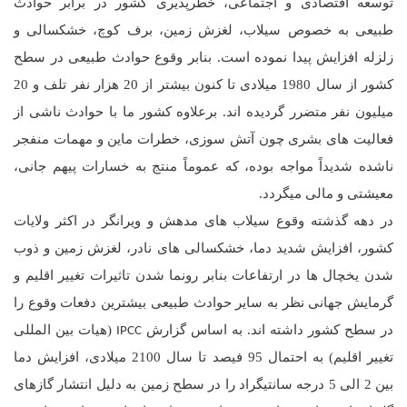
توسعه اقتصادی و اجتماعی، خطرپذیری کشور در برابر حوادث
طبیعی به خصوص سیلاب، لغزش زمین، برف کوچ، خشکسالی و
زلزله افزایش پیدا نموده است. بنابر وقوع حوادث طبیعی در سطح
کشور از سال 1980 میلادی تا کنون بیشتر از 20 هزار نفر تلف و 20
میلیون نفر متضرر گردیده اند. برعلاوه کشور ما با حوادث ناشی از
فعالیت های بشری چون آتش سوزی، خطرات ماین و مهمات منفجر
ناشده شدیداً مواجه بوده، که عموماً منتج به خسارات پیهم جانی،
معیشتی و مالی میگردد.
در دهه گذشته وقوع سیلاب های مدهش و ویرانگر در اکثر ولایات
کشور، افزایش شدید دما، خشکسالی های نادر، لغزش زمین و ذوب
شدن یخچال ها در ارتفاعات بنابر رونما شدن تاثیرات تغییر اقلیم و
گرمایش جهانی نظر به سایر حوادث طبیعی بیشترین دفعات وقوع را
در سطح کشور داشته اند. به اساس گزارش
(هیات بین المللی
IPCC
تغییر اقلیم) به احتمال 95 فیصد تا سال 2100 میلادی، افزایش دما
بین 2 الی 5 درجه سانتیگراد را در سطح زمین به دلیل انتشار گازهای