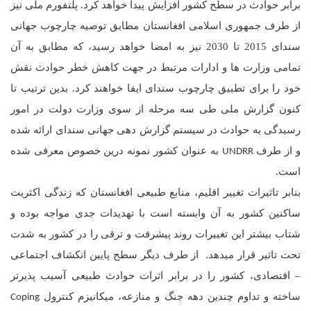
برابر حوادث در سطح کشور افزایش پیدا خواهد کرد. پلتفورم ملی نیز
از طرف جمهوری اسلامی افغانستان مطابق توصیه چارچوب جهانی
سندای 2015 تا 2030 نیز به امضا خواهد رسید، که مطابق به آن
تمامی وزارت ها و ادارات مرتبط در جهت کاهش خطر حوادث نقش
خود را برای تطبیق چارچوب سندای ایفا خواهند کرد. بدین ترتیب تا
کنون گزارش ملی طی سه مرحله از سوی وزارت دولت در امور
رسیدگی به حوادث در سیستم گزارش دهی جهانی سندای ارائه شده
و از طرف
به عنوان کشور نمونه درین خصوص معرفی شده
UNDRR
است.
بنابر تاثیرات تغییر اقلیم، منابع طبیعی افغانستان که زندگی اکثریت
ساکنین کشور به آن وابسته است با تهدیدات جدی مواجه بوده و
شتاب بیشتر این تغییرات روند پیشرفت و ترقی را در کشور به شدت
تحت تاثیر قرار میدهد. از طرف دیگر سطح پایین انکشاف اجتماعی
–
اقتصادی، کشور را در برابر اثرات حوادث طبیعی آسیب پذیرتر
ساخته و تداوم چندین دهه جنگ و منازعه، میکانیزم کنترول
Coping