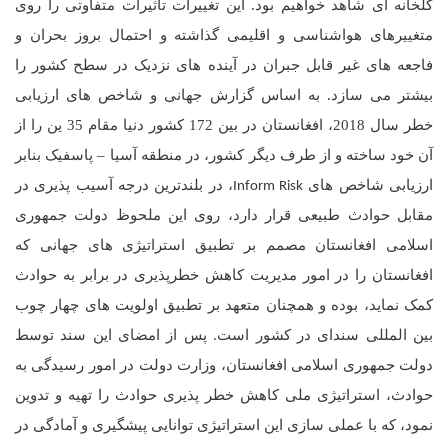
گلخانه ای شاهد خواهیم بود. این تغییرات تاثیرات متفاوتی را روی
متغییرهای هواشناسی و اقلیمی گذاشته و احتمال بروز بحران و
فاجعه های غیر قابل جبران در آینده های نزدیک در سطح کشور را
بیشتر می سازد. به اساس گزارش جهانی و شاخص های ارزیابی
خطر سال 2018، افغانستان در بین 172 کشور دنیا مقام 35 ین را از
آن خود ساخته
و از طرف دیگر کشور، در منطقه آسیا
–
پاسفیک بنابر
ارزیابی شاخص های
، در بلندترین درجه آسیب پذیری در
Inform Risk
مقابل حوادث طبیعی قرار دارد، روی این ملحوظ دولت جمهوری
اسلامی افغانستان مصمم بر تطبیق استراتیژی های جهانی که
افغانستان را در امور مدیریت کاهش خطرپذیری در برابر به حوادث
کمک نماید، بوده و همچنان متعهد بر تطبیق اولویت های چهار چوب
بین المللی سندای در کشور است. پس از امضای این سند توسط
دولت جمهوری اسلامی افغانستان، وزارت دولت در امور رسیدگی به
حوادث، استراتیژی ملی کاهش خطر پذیری حوادث را تهیه و تدوین
نمود، که با عملی سازی این استراتیژی توانایی پیشگیری و آمادگی در