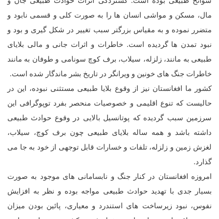
سوانح طبیعی بوده است. گستردگی اثرات حوادث طبیعی جان و
مال، مسکن و مواشی انسان ها را به صورت کلی و قسمی نابود و
متضرر نموده و به مقیاس بزرگتر سبب تغییر در شکل گیری و بود و
نبود تمدن ها گردیده است. خاطرات و اثرات جانی و مالی بلایای
طبیعی به مانند، زلزله، سیلاب، برف کوچ سونامی و طوفان به مانند
خاطرات جنگ های خونین و ویرانگر در تاریخ بشر ماندگار شده است.
کشور ما افغانستان نیز از وقوع بلایا طبیعی مستثنی نبوده، این در
حالیست که تنوع اقلیمی و خصوصیات منحصر بفرد توپوگرافی این
سرزمین سبب گردیده که پوتانسیل بالایی در وقوع حوادث طبیعی
داشته باشد و همه ساله بلایای طبیعی چون برف کوچ، سیلاب،
لغزش زمین و زلزله، تلفات و خسارات قابل توجهی از خود به جا می
گذارد.
امروزه افغانستان در کنار جنگ و نابسامانی های موجود به صورت
بسیار جدی با تهدید حوادث طبیعی مواجه بوده و نظر به افزایش
نفوس، نبود زیرساخت های استندرد و معیاری، پائین بودن میزان