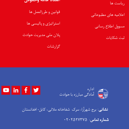
اسناد عامه وحقوقی
ریاست ها
قوانین و طرزالعمل ها
اعلامیه های مطبوعاتی
استراتیژی و پالیسی ها
مسوول اطلاع رسانی
پلان ملی مدیریت حوادث
ثبت شکایات
گزارشات
Youtube
LinkedIn
Facebook
Twitter
اداره
آمادگی مبارزه با حوادث
نشانی
: برج شهرآرا، سرک شفاخانه ملالی، کابل- افغانستان
شماره تماس
: ۰۲۰۲۵۲۷۳۷۵