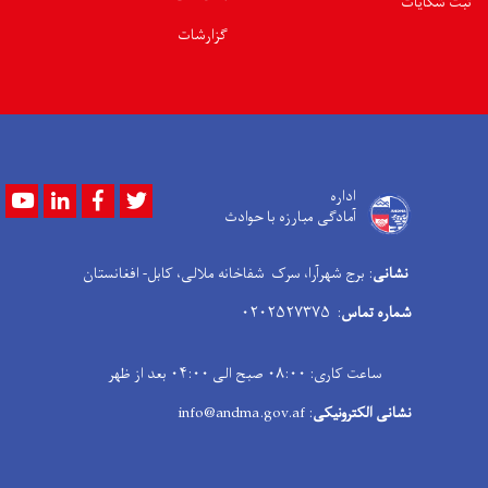
ثبت شکایات
گزارشات
Youtube
LinkedIn
Facebook
Twitter
اداره
آمادگی مبارزه با حوادث
نشانی
: برج شهرآرا، سرک شفاخانه ملالی، کابل- افغانستان
شماره تماس
: ۰۲۰۲۵۲۷۳۷۵
ساعت کاری: ۰۸:۰۰ صبح الی ۰۴:۰۰ بعد از ظهر
نشانی الکترونیکی
: info@andma.gov.af