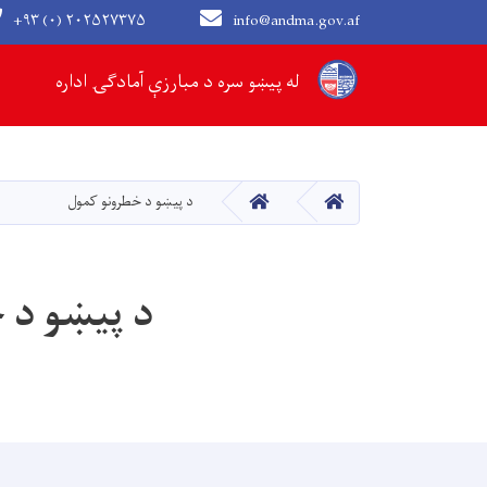
+۹۳ (۰) ۲۰۲۵۲۷۳۷۵
info@andma.gov.af
Main navigation
له پیښو سره د مبارزې آمادګۍ اداره
کور
کور
د پیښو د خطرونو کمول
د پیښو د 