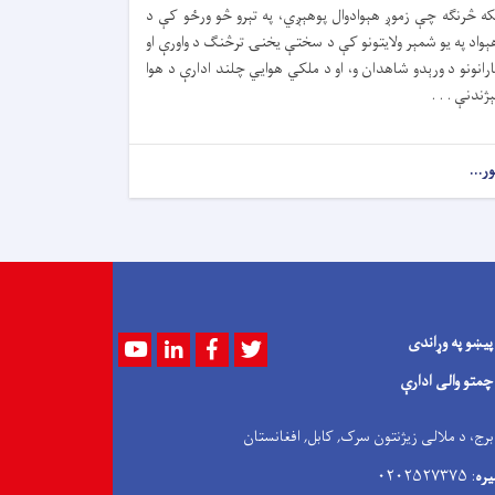
که څرنګه چې زموږ هېوادوال پوهېږي، په تېرو څو ورځو کې د
ېواد په یو شمېر ولایتونو کې د سختې یخنۍ ترڅنګ د واورې او
ارانونو د ورېدو شاهدان و، او د ملکي هوايي چلند ادارې د هوا
ېژندنې . . .
ور...
پیښو په وړاندی
Youtube
LinkedIn
Facebook
Twitter
چمتو والی ادارې
 برج، د ملالی زیژنتون سرک, کابل, افغانستان
یره
: ۰۲۰۲۵۲۷۳۷۵