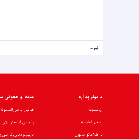
نور...
د مونږ په اړه
عامه او حقوقی س
ریاستونه
قوانین او طرزالعملونه
رسنیز اعلامیه
پالیسی او استراتیژی
د اطلاعاتو مسوول
د پیښو مدیریت ملی پ