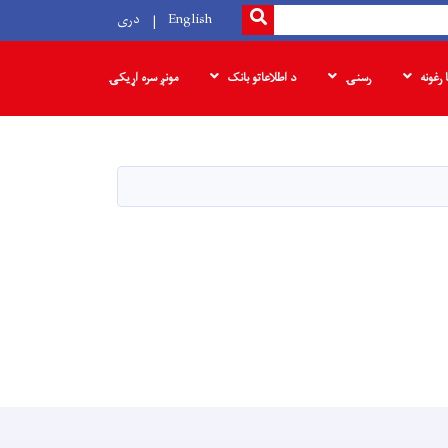
SEARCH
English
دری
ا رغونه
رسنۍ
د اطلاعاتو بانک
مونږ سره اړیکۍ