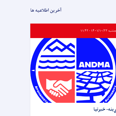
آخرین اطلاعیه ها
ه ۱۴۰۱/۱۰/۲۲ - ۱۱:۴۲
ړینه- خبرتیا