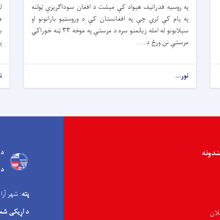
په روسیه فدراتیف هېواد کې مېشت د افغان سوداګریزې ټولنه
ل
په پام کې لري چې په افغانستان کې د وروستیو بارانونو او
ه
سېلابونو له امله زیانمنو سره د مرستې په موخه ۳۳ ټنه خوراکي
ب
مرستې نن ورځ د . . .
پ
نور...
ن
ندونه
د 
د 
پته
: شهر آرا
د اړیکی شم
لان