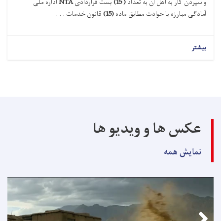
و سپردن کار به اهل آن به تعداد
(
15
)
بست
قراردادی
NTA
اداره ملی
آماد
گی مبارزه با حوادث
مطابق
ماده
(15)
قانون خدمات . . .
بیشتر
عکس ها و ویدیو ها
نمایش همه