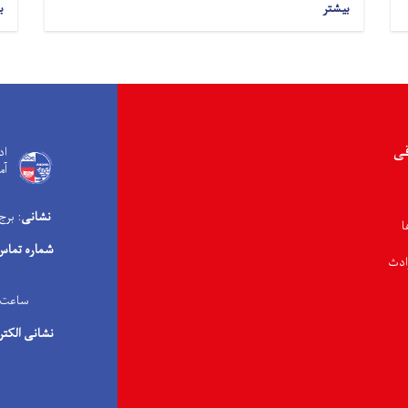
بیشتر
ب
قی
اد
آم
نشانی
: برج
ا
شماره تماس
ادث
ساعت کاری: ۰۸:۰۰ صبح الی 
نشانی الکتر