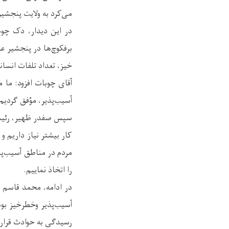
می‌کرد به ولایت پنجشیر
در این دیدار، دک چوب
برفکوچ‌ها در پنجشیر 
خیز، تعداد تلفات انسان
آقای چوبات افزود: ما 
آسیب‌پذیر، مؤفق گردیم
سپس صفدر ظهیر، رئیس
کار بیشتر نیاز داریم و
مردم در مناطق آسیب‌پذی
را اتخاذ نماییم.
در‌ ادامه، محمد قاسم 
آسیب‌پذیر و‌خطرخیز بود
رسیدگی به حوادث قرار د