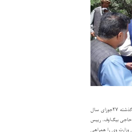
محمد قاسم حیدری، معین انسجام امور حوادث وزارت دولت در امور رسیدگی به حوادث، روز گذشته ۲۷جوزای سال
ن حاجی بیگ‌اوف، رییس
 وزارت وی را همراهی