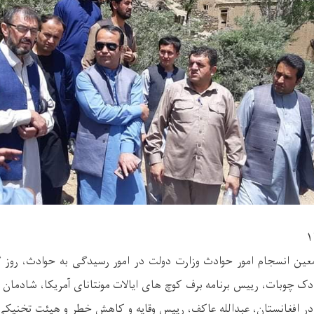
 دک چوبات، رییس برنامه برف کوچ های ایالات مونتانای آمریکا، شادما
 در افغانستان، عبدالله عاکف، رییس وقایه و کاهش خطر و هیئت تخنیکی