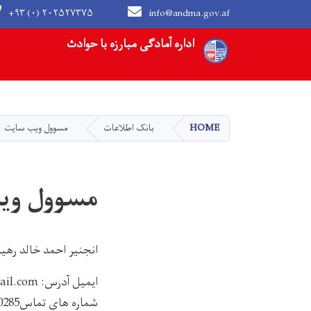
+۹۳ (۰) ۲۰۲۵۲۷۳۷۵
info@andma.gov.af
Main navigation
اداره آمادگی مبارزه با حوادث
HOME
بانک‌ اطلاعات
مسوول ویب سایت
مسوول وی
انجنیر احمد خالد رهی
ایمیل آدرس: rahyab47@gmail.com
شماره های تماس0772110285 و 0744118656