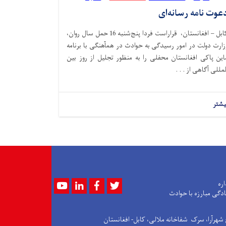
عوت نامه رسانه‌ای
کابل – افغانستان، قراراست فردا پنج‌شنبه 16 حمل سال روان،
زارت دولت در امور رسیدگی به حوادث در همآهنگی با برنامه
این پاکی افغانستان محفلی را به منظور تجلیل از روز بین
لمللی آگاهی از . . .
یشتر
Youtube
LinkedIn
Facebook
Twitter
اره
ادگی مبارزه با حوادث
 شهرآرا، سرک شفاخانه ملالی، کابل- افغانستان