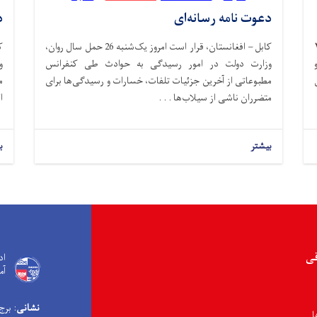
دعوت نامه رسانه‌ای
د
وز سه شنبه، ۲۶
کابل – افغانستان، قرار است امروز یک‌شنبه 26 حمل سال روان،
وزارت دولت در امور رسیدگی به حوادث طی کنفرانس
و
مطبوعاتی از آخرین جزئیات تلفات، خسارات و رسیدگی‌ها برای
م
متضرران ناشی از سیلاب‌ها . . .
ا
بیشتر
ب
قی
اد
آم
نشانی
: برج
ا