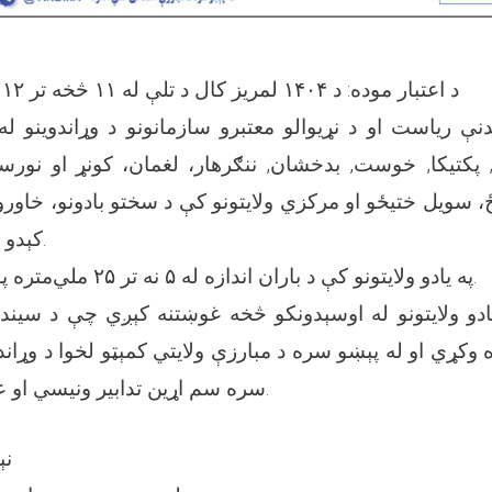
د اعتبار موده: د ۱۴۰۴ لمریز کال د تلې له ۱۱ څخه تر ۱۲ مې (جمعه - شنبه)
ژندنې ریاست او د نړیوالو معتبرو سازمانونو د وړاندوینو ل
ا, پکتیکا, خوست, بدخشان, ننګرهار، لغمان، کونړ او نورست
دیځ، سویل ختیځو او مرکزي ولایتونو کې د سختو بادونو، خاورو 
کېدو احتمال شتون لري.
په یادو ولایتونو کې د باران اندازه له ۵ نه تر ۲۵ ملي‌متره پورې اټکل شوې ده.
ادو ولایتونو له اوسېدونکو څخه غوښتنه کېږي چې د سیندو
 وکړي او له پېښو سره د مبارزې ولایتي کمېټو لخوا د وړان
سره سم اړین تدابیر ونیسي او عمل دې پرې وکړي.
نېټه: 