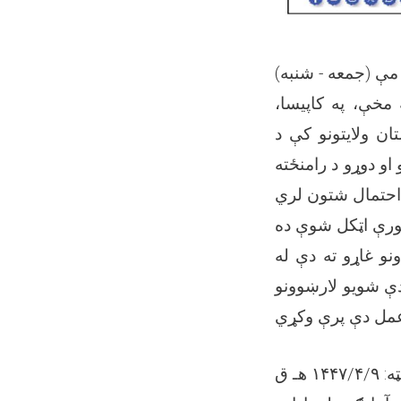
ه مخې، په کاپیسا
ان ولایتونو کې د
او دوړو د رامنځته
نو غاړو ته دې له
دې شویو لارښوونو
۱۴۴۷/۴/۹ هـ ق