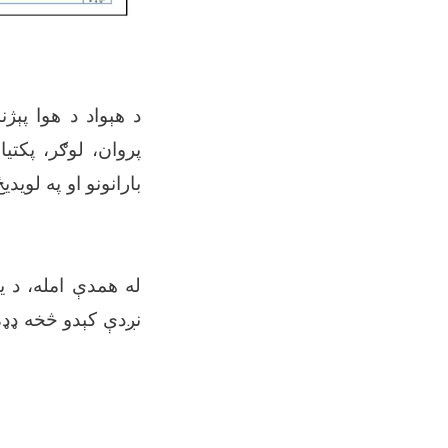
د هېواد د هوا پې،
پروان، لوګر، پکتی
بارانونو او په لوی
له همدې امله، د ی
نږدې کېدو څخه ډډه