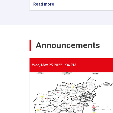
Read more
about
The
Director
General
of
ANDMA
held
a
Announcements
meeting
with
representatives
of
international
Wed, May 25 2022 1:34 PM
and
domestic
organizations
to
assist
flood
victims