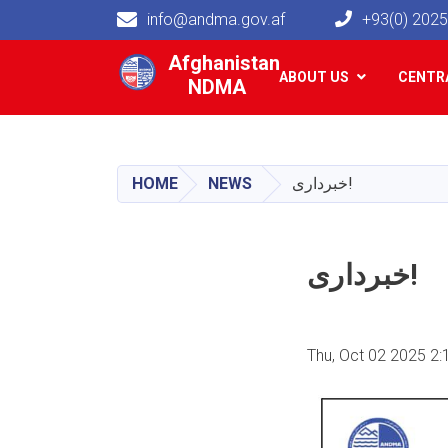
info@andma.gov.af
+93(0) 202
Main navigation
Afghanistan
ABOUT US
CENTRA
NDMA
HOME
NEWS
خبرداری!
خبرداری!
Thu, Oct 02 2025 2