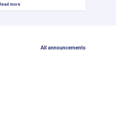
Read more
about
The
Director
General
of
ANDMA
Visited
the
Flood-
All announcements
Affected
Areas
of
Parwan
Province