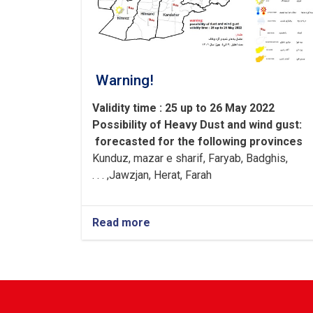
Warning!
Validity time : 25 up to 26 May 2022
Possibility of
Heavy
Dust and wind gust
:
forecasted for the following provinces
Kunduz, mazar e sharif, Faryab, Badghis,
Jawzjan, H
e
rat, Farah, . . .
Read more
about
Warning!