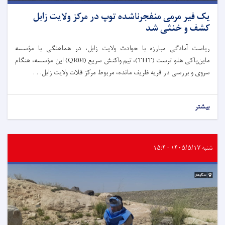
یک فیر مرمی منفجرناشده توپ در مرکز ولایت زابل
کشف و خنثی شد
ریاست آمادگی مبارزه با حوادث ولایت زابل، در هماهنگی با مؤسسه
ماین‌پاکی هلو ترست (THT)، تیم واکنش سریع (QR04) این مؤسسه، هنگام
سروی و بررسی در قریه ظریف مانده، مربوط مرکز قلات ولایت زابل. . .
بیشتر
شنبه ۱۴۰۵/۵/۱۷ - ۱۵:۴