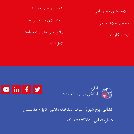
قوانین و طرزالعمل ها
اعلامیه های مطبوعاتی
استراتیژی و پالیسی ها
مسوول اطلاع رسانی
پلان ملی مدیریت حوادث
ثبت شکایات
گزارشات
Youtube
LinkedIn
Facebook
Twitter
اداره
آمادگی مبارزه با حوادث
نشانی
: برج شهرآرا، سرک شفاخانه ملالی، کابل- افغانستان
شماره تماس
: ۰۲۰۲۵۲۷۳۷۵