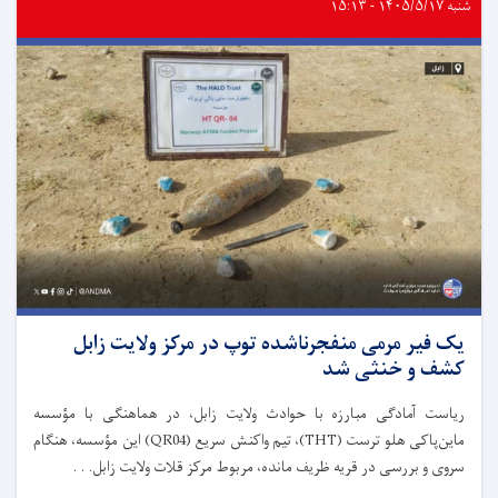
شنبه ۱۴۰۵/۵/۱۷ - ۱۵:۱۳
یک فیر مرمی منفجرناشده توپ در مرکز ولایت زابل
کشف و خنثی شد
ریاست آمادگی مبارزه با حوادث ولایت زابل، در هماهنگی با مؤسسه
ماین‌پاکی هلو ترست (THT)، تیم واکنش سریع (QR04) این مؤسسه، هنگام
سروی و بررسی در قریه ظریف مانده، مربوط مرکز قلات ولایت زابل. . .