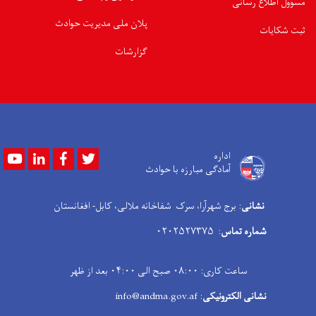
مسوول اطلاع رسانی
پلان ملی مدیریت حوادث
ثبت شکایات
گزارشات
Youtube
LinkedIn
Facebook
Twitter
اداره
آمادگی مبارزه با حوادث
نشانی
: برج شهرآرا، سرک شفاخانه ملالی، کابل- افغانستان
شماره تماس
: ۰۲۰۲۵۲۷۳۷۵
ساعت کاری: ۰۸:۰۰ صبح الی ۰۴:۰۰ بعد از ظهر
نشانی الکترونیکی
: info@andma.gov.af