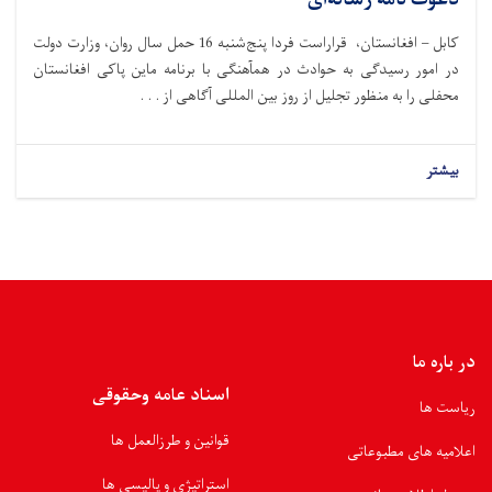
کابل – افغانستان، قراراست فردا پنج‌شنبه 16 حمل سال روان، وزارت دولت
در امور رسیدگی به حوادث در همآهنگی با برنامه ماین پاکی افغانستان
محفلی را به منظور تجلیل از روز بین المللی آگاهی از . . .
بیشتر
در باره ما
اسناد عامه وحقوقی
ریاست ها
قوانین و طرزالعمل ها
اعلامیه های مطبوعاتی
استراتیژی و پالیسی ها