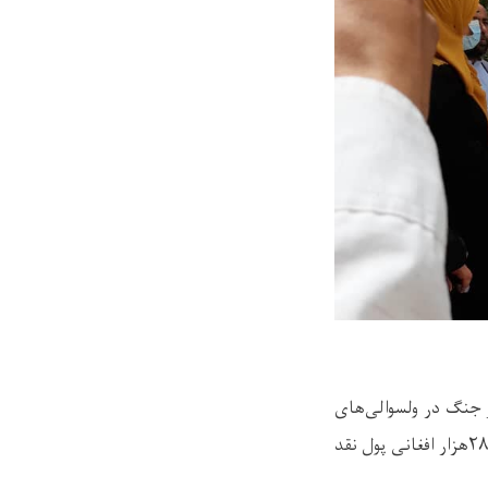
 در همکاری با دفتر DRC، برای ۱۲۷ خانواده که از جنگ در ولسوالی‌های
شینواری و سیاگرد بی‌جا ودر شهر چاریکار جابجا شده بودند، بعد از سروی، به هر خانواده مبلغ ۲۸هزار افغانی پول نقد