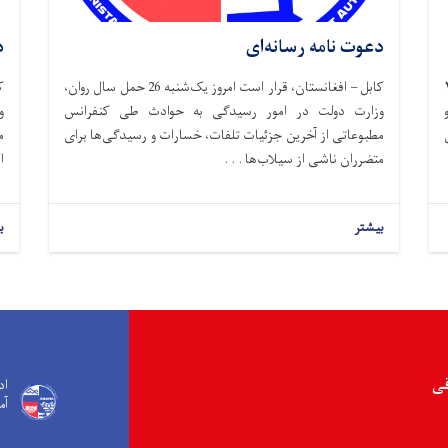
دعوت نامه رسانه‌ای
د
وز سه شنبه، ۲۶
کابل – افغانستان، قرار است امروز یک‌شنبه 26 حمل سال روان،
وزارت دولت در امور رسیدگی به حوادث طی کنفرانس
و
مطبوعاتی از آخرین جزئیات تلفات، خسارات و رسیدگی‌ها برای
م
متضرران ناشی از سیلاب‌ها . . .
ا
بیشتر
ب
قی
اد
آم