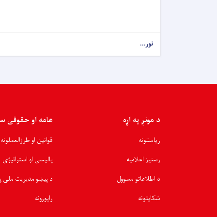
نور...
د مونږ په اړه
عامه او حقوقی س
ریاستونه
قوانین او طرزالعملونه
رسنیز اعلامیه
پالیسی او استراتیژی
د اطلاعاتو مسوول
د پیښو مدیریت ملی پ
شکایتونه
راپورونه