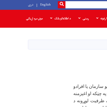
SEARCH
English
دری
ا رغونه
رسنۍ
د اطلاعاتو بانک
مونږ سره اړیکۍ
و سازمان یا افرادو
په چټکه او اغېزمنه
 ظرفیت لوړونه د