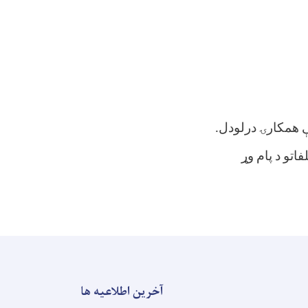
نې همکارۍ درلودل
.
اتو د پام وړ
آخرین اطلاعیه ها