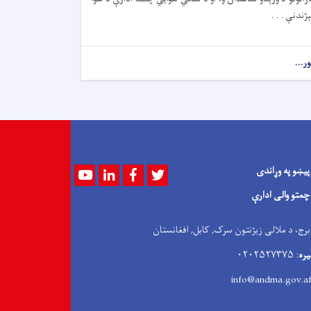
ېژندنې . . .
ور...
پیښو په وړاندی
Youtube
LinkedIn
Facebook
Twitter
چمتو والی ادارې
 برج، د ملالی زیژنتون سرک, کابل, افغانستان
یره
: ۰۲۰۲۵۲۷۳۷۵