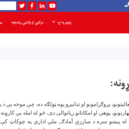
Twitter
Facebook
LinkedIn
Youtube
لټون
زمونږ په اړه
مرکزي او ولایتي ریاستونه
بی
اصلي
منځپانګه
دانګل
ونه:
یتونو، پروګرامونو او تدابیرو یوه ټولګه ده، چې موخه یې د ی
هارتونو، پوهې او امکاناتو زیاتوالی دی، څو له امله یې کارونه 
له پېښو سره د مبارزې آمادګۍ ملي ادارې په چوکاټ کې،