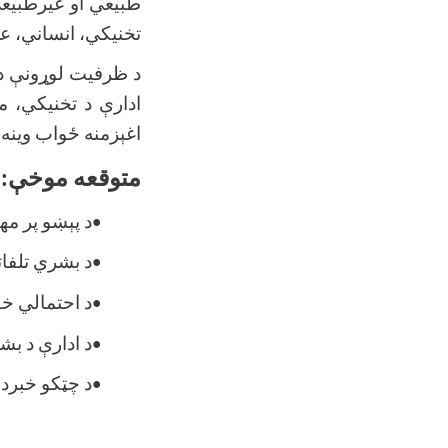
طبیعي او غیرطبیعي 
تخنیکي، انساني، عم
د ظرفیت لوړونې د 
ادارې د تخنیکي، م
اغېزمنه ځواب وین
متوقعه موخې
:
•
د پېښو پر مه
•
د بشري تلفات
•
د احتمالي خط
•
د ادارې د ب
•
د چټکو خبرد