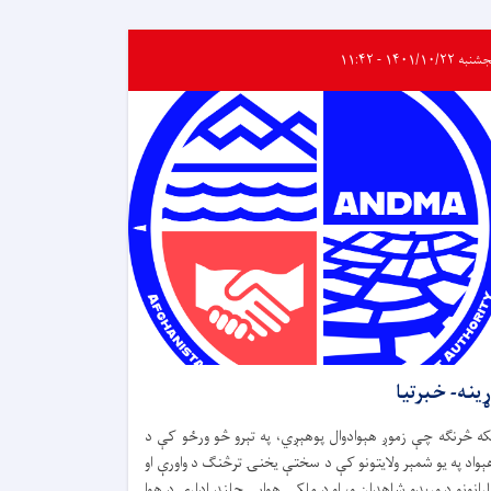
ه ۱۴۰۱/۱۰/۲۲ - ۱۱:۴۲
ړینه- خبرتیا
که څرنګه چې زموږ هېوادوال پوهېږي، په تېرو څو ورځو کې د
ېواد په یو شمېر ولایتونو کې د سختې یخنۍ ترڅنګ د واورې او
ارانونو د ورېدو شاهدان و، او د ملکي هوايي چلند ادارې د هوا