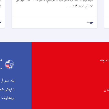
مرستې نن ورځ د . . .
پ
نور...
ن
ندونه
د 
د 
پته
: شهر آرا
د اړیکی شم
لان
برښنالیک
: info@andma.gov.af