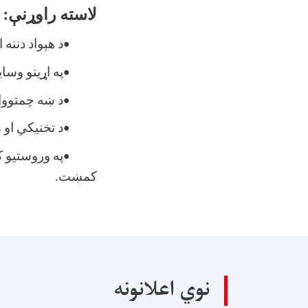
لاسته راوړنې
:
•
د هېواد دننه
•
په اړینو وسا
•
د ښه چمتووال
•
د تخنیکي او 
•
په وروستیو ک
کمښت
.
نوي اعلانونه