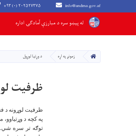
+۹۳ (۰) ۲۰۲۵۲۷۳۷۵
info@andma.gov.af
Main navigation
له پیښو سره د مبارزې آمادګۍ اداره
کور
زمونږ په اړه
د وړتیا لوړول
ظرفیت لوړ
ظرفیت لوړونه د فعال
په کچه د وړتیاوو، م
توګه تر سره شي. 