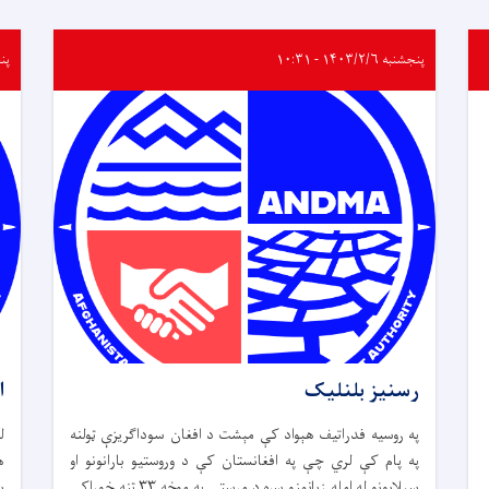
پنجشنبه ۱۴۰۳/۲/۶ - ۱۰:۳۱
پنجشنب
رسنیز بلنلیک
ا
په روسیه فدراتیف هېواد کې مېشت د افغان سوداګریزې ټولنه
ل
په پام کې لري چې په افغانستان کې د وروستیو بارانونو او
ه
سېلابونو له امله زیانمنو سره د مرستې په موخه ۳۳ ټنه خوراکي
ب