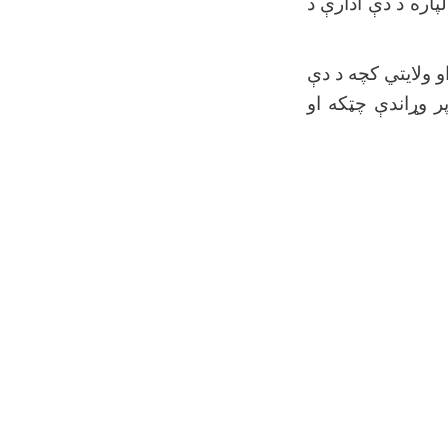
پاره د دې ادارې د
 ولایتي کچه د دې
ر وړاندې چټکه او