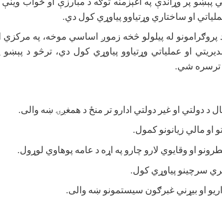
پېښو پر وړاندې په اغېزمنه توګه د مبارزې او ځواب وینې ل
لیاتي او ساختاري وړتیاوو پیاوړي کول دي
.
پروګرامونو له پیلولو څخه زموږ اساسي موخه، په مرکزي او
دیريتي او عملیاتي وړتیاوو پیاوړي کول دي، ترڅو د پېښو پ
ه ترسره شي
.
ال د دولتي او غیر دولتي ادارو تر منځ د همغږۍ ښه والی
.
و او مالي زیانونو کمول
.
رونو او وقایوي لارو چارو په اړه د عامه پوهاوي لوړول
.
شري سرچینو پیاوړي کول
.
اریو او بیړني غبرګون سیستمونو ښه والی
.