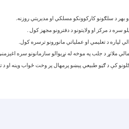
 او بهر د سلګونو کارکوونکو مسلکي او مديريتي روزنه
.
یلو سره د مرکز او ولایتونو د دفترونو مجهز کول
.
ي لپاره د تعلیمي او عملیاتي مانورونو ترسره کول
.
مالي ملاتړ د جلب په موخه له نړیوالو سازمانونو سره اغېزم
لونو کې د ګڼو طبیعي پېښو پرمهال پر وخت ځواب وینه او د تلف