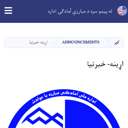
له پیښو سره د مبارزې آمادګۍ اداره
اصلي
منځپانګه
دانګل
کور
ANNOUNCEMENTS
اړینه- خبرتیا
اړینه- خبرتیا