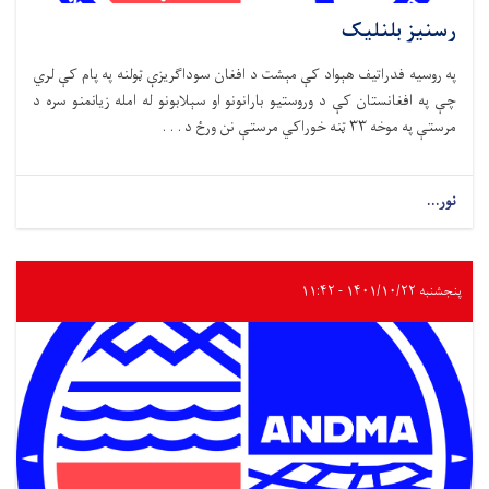
رسنیز بلنلیک
په روسیه فدراتیف هېواد کې مېشت د افغان سوداګریزې ټولنه په پام کې لري
چې په افغانستان کې د وروستیو بارانونو او سېلابونو له امله زیانمنو سره د
مرستې په موخه ۳۳ ټنه خوراکي مرستې نن ورځ د . . .
نور...
پنجشنبه ۱۴۰۱/۱۰/۲۲ - ۱۱:۴۲