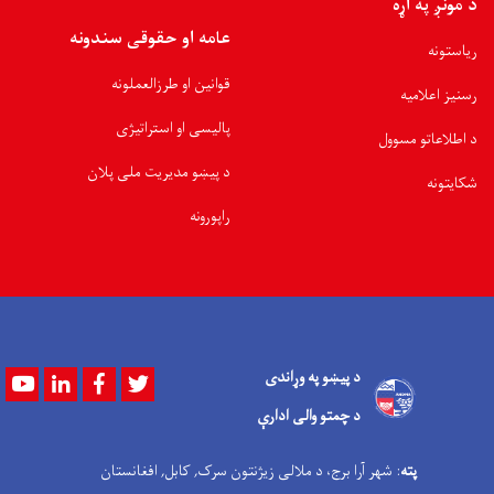
د مونږ په اړه
عامه او حقوقی سندونه
ریاستونه
قوانین او طرزالعملونه
رسنیز اعلامیه
پالیسی او استراتیژی
د اطلاعاتو مسوول
د پیښو مدیریت ملی پلان
شکایتونه
راپورونه
د پیښو په وړاندی
Youtube
LinkedIn
Facebook
Twitter
د چمتو والی ادارې
پته
: شهر آرا برج، د ملالی زیژنتون سرک, کابل, افغانستان