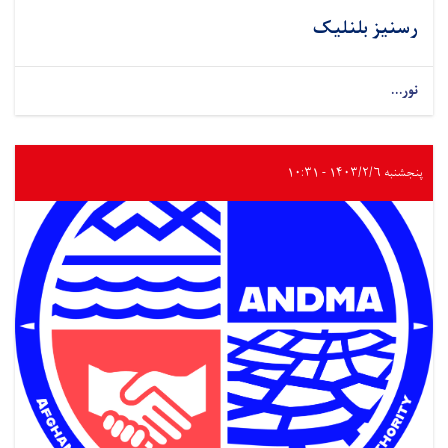
رسنیز بلنلیک
نور...
پنجشنبه ۱۴۰۳/۲/۶ - ۱۰:۳۱