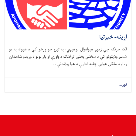
اړینه- خبرتیا
لکه څرنګه چې زموږ هېوادوال پوهېږي، په تېرو څو ورځو کې د هېواد په یو
شمېر ولایتونو کې د سختې یخنۍ ترڅنګ د واورې او بارانونو د ورېدو شاهدان
و، او د ملکي هوايي چلند ادارې د هوا پېژندنې . . .
نور...