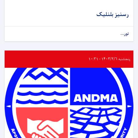
رسنیز بلنلیک
نور...
پنجشنبه ۱۴۰۳/۲/۶ - ۱۰:۳۱