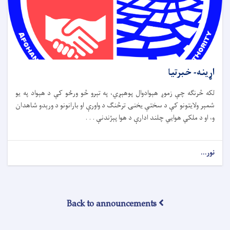
اړینه- خبرتیا
لکه څرنګه چې زموږ هېوادوال پوهېږي، په تېرو څو ورځو کې د هېواد په یو
شمېر ولایتونو کې د سختې یخنۍ ترڅنګ د واورې او بارانونو د ورېدو شاهدان
و، او د ملکي هوايي چلند ادارې د هوا پېژندنې . . .
نور...
Back to announcements