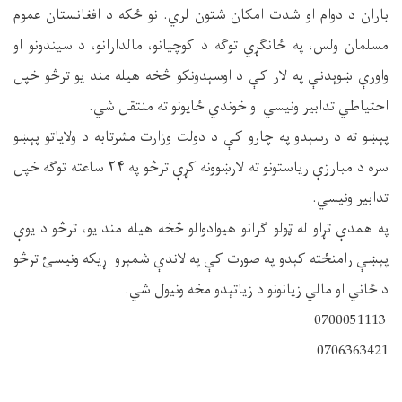
باران د دوام او شدت امکان شتون لري. نو ځکه د افغانستان عموم
مسلمان ولس، په ځانګړي توګه د کوچیانو، مالدارانو، د سیندونو او
واورې ښوېدنې په لار کې د اوسېدونکو څخه هیله مند یو ترڅو خپل
احتیاطي تدابیر ونیسي او خوندي ځایونو ته منتقل شي.
پېښو ته د رسېدو په چارو کې د دولت وزارت مشرتابه د ولایاتو پېښو
سره د مبارزې ریاستونو ته لارښوونه کړې ترڅو په ۲۴ ساعته توګه خپل
تدابیر ونیسي.
په همدې تړاو له ټولو ګرانو هیوادوالو څخه هیله مند یو، ترڅو د یوې
پېښې رامنځته کېدو په صورت کې په لاندې شمېرو اړیکه ونیسئ ترڅو
د ځاني او مالي زیانونو د زیاتېدو مخه ونیول شي.
0700051113
0706363421