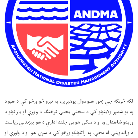
لکه څرنګه چې زموږ هېوادوال پوهېږي، په تېرو څو ورځو کې د هېواد
په یو شمېر ولایتونو کې د سختې یخنۍ ترڅنګ د واورې او بارانونو د
ورېدو شاهدان و، او د ملکي هوايي چلند ادارې د هوا پېژندنې ریاست
د وړاندوینې له مخې، په راتلونکو ورځو کې د سړې هوا او د واورې او