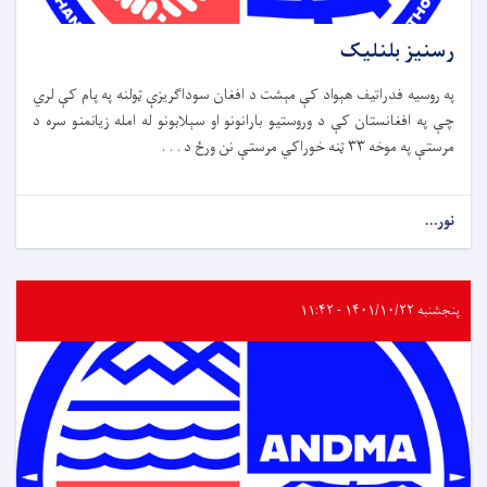
رسنیز بلنلیک
په روسیه فدراتیف هېواد کې مېشت د افغان سوداګریزې ټولنه په پام کې لري
چې په افغانستان کې د وروستیو بارانونو او سېلابونو له امله زیانمنو سره د
مرستې په موخه ۳۳ ټنه خوراکي مرستې نن ورځ د . . .
نور...
پنجشنبه ۱۴۰۱/۱۰/۲۲ - ۱۱:۴۲