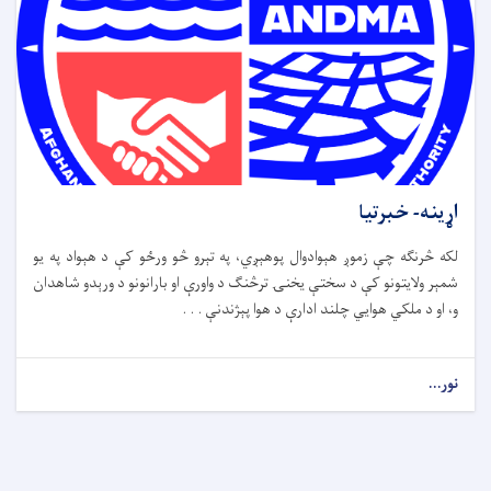
اړینه- خبرتیا
لکه څرنګه چې زموږ هېوادوال پوهېږي، په تېرو څو ورځو کې د هېواد په یو
شمېر ولایتونو کې د سختې یخنۍ ترڅنګ د واورې او بارانونو د ورېدو شاهدان
و، او د ملکي هوايي چلند ادارې د هوا پېژندنې . . .
نور...