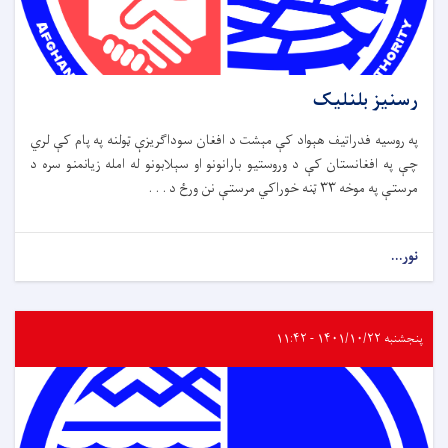
رسنیز بلنلیک
په روسیه فدراتیف هېواد کې مېشت د افغان سوداګریزې ټولنه په پام کې لري
چې په افغانستان کې د وروستیو بارانونو او سېلابونو له امله زیانمنو سره د
مرستې په موخه ۳۳ ټنه خوراکي مرستې نن ورځ د . . .
نور...
پنجشنبه ۱۴۰۱/۱۰/۲۲ - ۱۱:۴۲