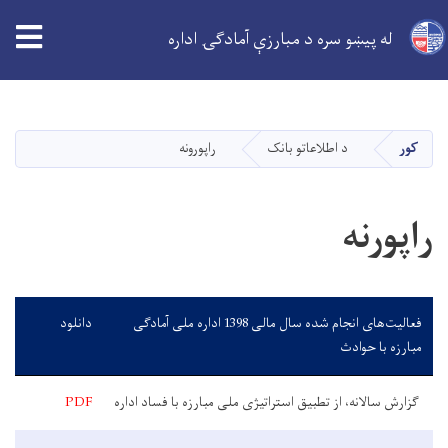
له پیښو سره د مبارزې آمادګۍ اداره
اصلي
منځپانګه
دانګل
کور
د اطلاعاتو بانک
راپورونه
راپورنه
فعالیت‌های انجام شده سال مالی 1398 اداره ملی آمادگی
دانلود
مبارزه با حوادث
گزارش سالانه، از تطبیق استراتیژی ملی مبارزه با فساد اداره
PDF