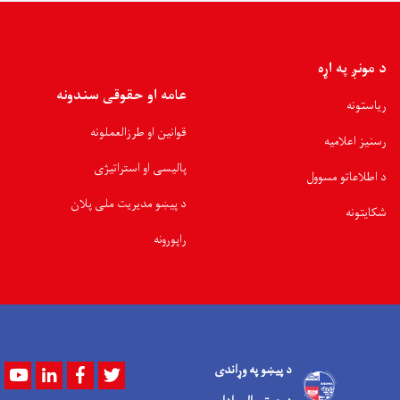
د مونږ په اړه
عامه او حقوقی سندونه
ریاستونه
قوانین او طرزالعملونه
رسنیز اعلامیه
پالیسی او استراتیژی
د اطلاعاتو مسوول
د پیښو مدیریت ملی پلان
شکایتونه
راپورونه
د پیښو په وړاندی
Youtube
LinkedIn
Facebook
Twitter