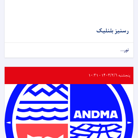
رسنیز بلنلیک
نور...
پنجشنبه ۱۴۰۳/۲/۶ - ۱۰:۳۱