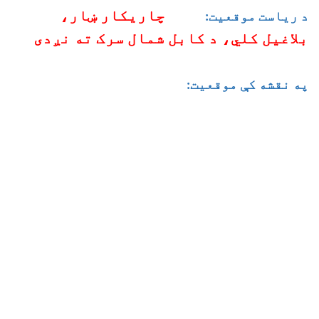
چاریکار ښار،
د ریاست موقعیت:
بلاغیل کلي، د کابل شمال سرک ته نږدی
په نقشه کې موقعیت: