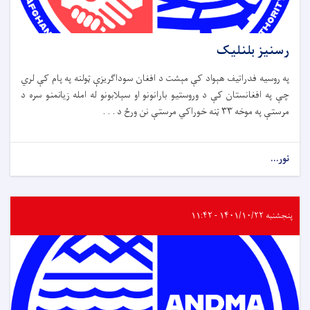
رسنیز بلنلیک
په روسیه فدراتیف هېواد کې مېشت د افغان سوداګریزې ټولنه په پام کې لري
چې په افغانستان کې د وروستیو بارانونو او سېلابونو له امله زیانمنو سره د
مرستې په موخه ۳۳ ټنه خوراکي مرستې نن ورځ د . . .
نور...
پنجشنبه ۱۴۰۱/۱۰/۲۲ - ۱۱:۴۲