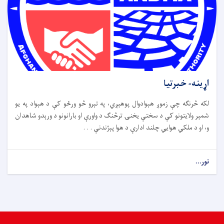
اړینه- خبرتیا
لکه څرنګه چې زموږ هېوادوال پوهېږي، په تېرو څو ورځو کې د هېواد په یو
شمېر ولایتونو کې د سختې یخنۍ ترڅنګ د واورې او بارانونو د ورېدو شاهدان
و، او د ملکي هوايي چلند ادارې د هوا پېژندنې . . .
نور...