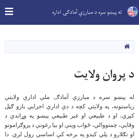
tion
له پیښو سره د مبارزې آمادګۍ اداره
اصلي
منځپانګه
دانګل
کور
د پروان ولایت
له پېښو سره د مبارزې آمادګۍ ملي ادارې ولایتي
ریاستونه، په ولایتي کچه د دې ادارې اجرایي بازو ګڼل
کېږي، او د طبیعي او غیر طبیعي پېښو په وړاندې د
وقایې، چمتووالي، ځواب وینې او بیا رغونې د پروګرامونو
او تګلارو د پلي کېدو په برخه کې اساسي رول لري. دا