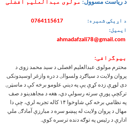
د ریاست مسوول
:
مولوی عبدالعلیم افضلی
0764115617
د اړیکې شمېره:
ایمیل:
ahmadafzali78@gmail.com
بیوگرافی:
محترم مولوی عبدالعلیم افصلی د سید محمد زوی د
پروان ولایت د سیاګرد ولسوالۍ د دره وازغر اوسېدونکی
دی لوړې زده کړې یې په دیني علومو برخه کې د ماسټرۍ
ترکچې پورې سرته رسولې دي، هغه د مجاهدینو د صف
په نظامي برخه کې شاوخوا ۱۴ کاله تجربه لري، چې دا
مهال د پروان ولایت له پېښو سره د مبارزې آمادګۍ ملي
ادارې د رئیس په توګه دنده ترسره کوي.