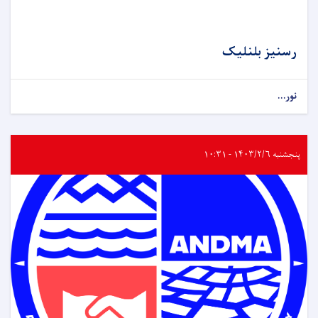
رسنیز بلنلیک
نور...
پنجشنبه ۱۴۰۳/۲/۶ - ۱۰:۳۱