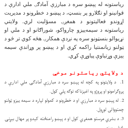
ریاستونه له پېښو سره د مبارزې آمادګۍ ملي ادارې د
قوانینو او تګلارو پر بنسټ، د پېښو د خطرونو د مدیریت
اړوندو فعالیتونو د همغږۍ مسؤلیت لري. ولایتي
ریاستونه د سیمه‌ییزو چارواکو، شوراګانو او د ملي او
نړیوالو بنسټونو سره په نږدې همکارۍ هڅه کوي تر څو د
ټولنو زیانمنتیا راکمه کړي او د پېښو پر وړاندې سیمه
ییزې وړتیاوې پیاوړې کړي
.
د ولایتي ریاستونو موخې
1.
د ولایتونو په کچه له پېښو سره د مبارزې آمادګۍ ملي ادارې د
پروګرامونو او پروژو په اغېزناکه توګه پلي کول
.
2. له پېښو سره د مبارزې او د خطرونو د کمولو لپاره د سیمه ییزو ټولنو
چمتووالی لوړول.
3. د بشري مرستو همغږي کول او د پېښو رامنځته کېدو پر مهال بېړنۍ