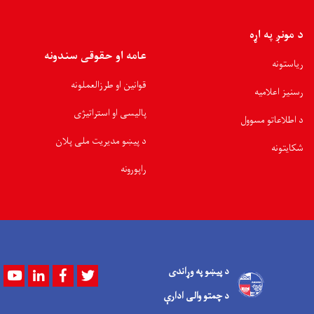
د مونږ په اړه
عامه او حقوقی سندونه
ریاستونه
قوانین او طرزالعملونه
رسنیز اعلامیه
پالیسی او استراتیژی
د اطلاعاتو مسوول
د پیښو مدیریت ملی پلان
شکایتونه
راپورونه
د پیښو په وړاندی
Youtube
LinkedIn
Facebook
Twitter
د چمتو والی ادارې