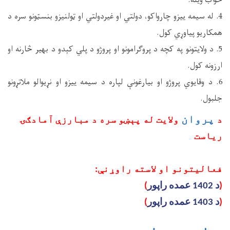
ځواب وینه.
4. له سیمه ییزو چارواکو، دولتي او غیردولتي او ټولنیزو بنسټونو سره د
همکاریو پیاوړي کول.
5. د ولایتونو په کچه د پروګرامونو او پروژو د پلي کېدو د بهیر څارنه او
ارزونه کول.
6. د وقایوي پروژو او بیارغونې لپاره د سیمه ییزو او نړیوالو ملاتړونو
جلبول.
پروان
د
ولایت له پېښو سره د مبارزې آمادګۍ
ریاست
فعالیتونو او لاسته راوړنې:
(
د 1402 عمده راپور
)
(
د 1403 عمده راپور
)