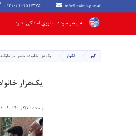
+۹۳ (۰) ۲۰۲۵۲۷۳۷۵
info@andma.gov.af
Main navigation
له پیښو سره د مبارزې آمادګۍ اداره
کور
اخبار
یک‌هزار خانواده متضرر در دایکندی ۵۰ کیلویی برنج دریافت ک
یک‌هزار خانواده متضرر در
پنجشنبه ۱۴۰۰/۲/۲ - ۱۰:۹