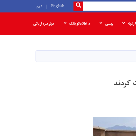
SEARCH
English
دری
ا رغونه
رسنۍ
د اطلاعاتو بانک
مونږ سره اړیکۍ