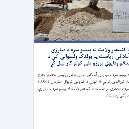
 کندهار ولایت له پېښو سره د مبارزې
مادګۍ ریاست په بولدک ولسوالۍ کې د
نځو وقایوي پروژو پلي کولو کار پیل کړ
ه پېښو سره د مبارزې آمادګۍ ادارې د لوی رئیس محترم الحاج
ملا نورالدین ترابي له لوري د کډوالۍ نړیوال سازمان (IOM)
ره د همغږۍ پر بنسټ، د کندهار ولایت له پېښو سره د مبارزې
مادګۍ ریاست د. . .