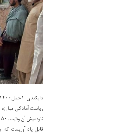
دایکندی_۱حمل۱۴۰۰
ریاست آمادگی مبارزه ب
ناوه‌میش آن ولایت، ۵۰ کیلویی برنج توزیع نمود.
قابل یاد آوریست که 