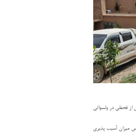
ی از قحطی در ولسوالی
س میزان آسیب پذیری