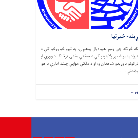
ړینه- خبرتیا
که څرنګه چې زموږ هېوادوال پوهېږي، په تېرو څو ورځو کې د
ېواد په یو شمېر ولایتونو کې د سختې یخنۍ ترڅنګ د واورې او
ارانونو د ورېدو شاهدان و، او د ملکي هوايي چلند ادارې د هوا
ېژندنې . . .
ور...