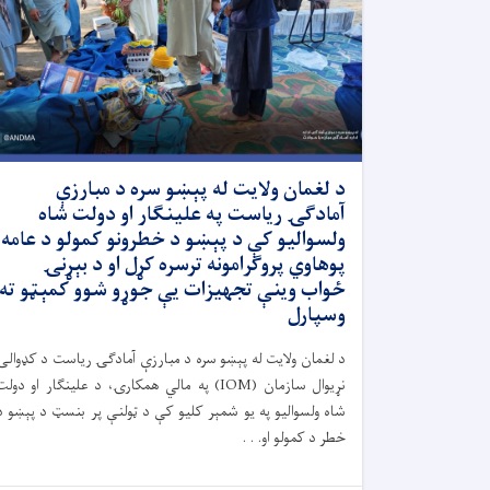
د لغمان ولایت له پېښو سره د مبارزې
آمادګۍ ریاست په علینګار او دولت شاه
ولسوالیو کې د پېښو د خطرونو کمولو د عامه
پوهاوي پروګرامونه ترسره کړل او د بېړنۍ
ځواب وینې تجهیزات یې جوړو شوو کمېټو ته
وسپارل
د لغمان ولایت له پېښو سره د مبارزې آمادګۍ ریاست د کډوالۍ
نړیوال سازمان (IOM) په مالي همکارۍ، د علینګار او دول
شاه ولسوالیو په یو شمېر کلیو کې د ټولنې پر بنسټ د پېښو د
خطر د کمولو او. . .