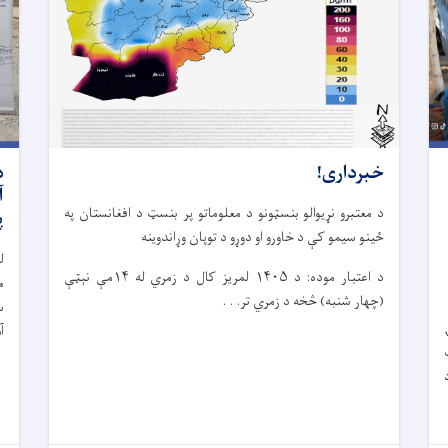
خبرداری!
د
آ
د معتبرو نړیوالو بنسټونو د معلوماتو پر بنسټ د افغانستان په
پ
ځینو سیمو کې د خاورو او دوړو د توپان وړاندوینه
ل
د اعتبار موده: د ۱۴۰۵ لمریز کال د زمري له ۱۴مې نېټې
(چهار شنبه) څخه د زمري تر. . .
س
آ
ت