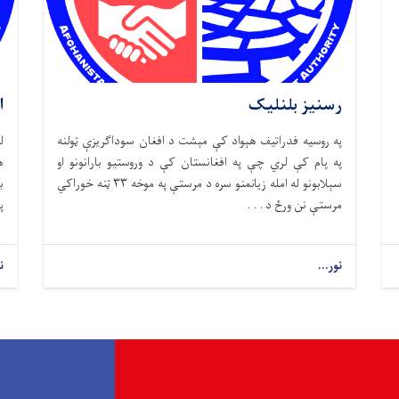
رسنیز بلنلیک
ا
په روسیه فدراتیف هېواد کې مېشت د افغان سوداګریزې ټولنه
ل
په پام کې لري چې په افغانستان کې د وروستیو بارانونو او
ه
سېلابونو له امله زیانمنو سره د مرستې په موخه ۳۳ ټنه خوراکي
ب
مرستې نن ورځ د . . .
پ
نور...
ن