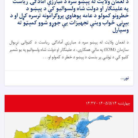
د لغمان ولایت له پېښو سره د مبارزې آمادګۍ ریاست
په علینګار او دولت شاه ولسوالیو کې د پېښو د
خطرونو کمولو د عامه پوهاوي پروګرامونه ترسره کړل او د
بېړنۍ ځواب وینې تجهیزات یې جوړو شوو کمېټو ته
وسپارل
د لغمان ولایت له پېښو سره د مبارزې آمادګۍ ریاست د کډوالۍ نړیوال
سازمان (IOM) په مالي همکارۍ، د علینګار او دولت شاه ولسوالیو په یو شمېر
کلیو کې د ټولنې پر بنسټ د پېښو د خطر د کمولو او. . .
نور...
چهارشنبه ۱۴۰۵/۵/۱۴ - ۱۴:۳۷