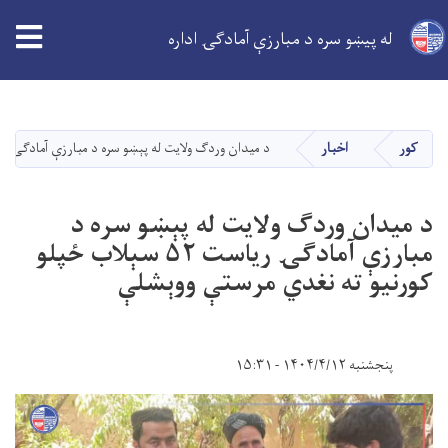
له پیښو سره د مبارزې آمادګۍ اداره
اصلي
منځپانګه
دانګل
کور
اخبار
د میدان وردګ ولایت له پېښو سره د مبارزې آمادګۍ ریاست ۵۲ سېلاب ځپلو کورنیو ته نغدي مرس
د میدان وردګ ولایت له پېښو سره د
مبارزې آمادګۍ ریاست ۵۲ سېلاب ځپلو
کورنیو ته نغدي مرستې ووېشلې
پنجشنبه ۱۴۰۴/۴/۱۲ - ۱۵:۳۱