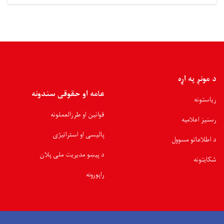
د مونږ په اړه
عامه او حقوقی سندونه
ریاستونه
قوانین او طرزالعملونه
رسنیز اعلامیه
پالیسی او استراتیژی
د اطلاعاتو مسوول
د پیښو مدیریت ملی پلان
شکایتونه
راپورونه