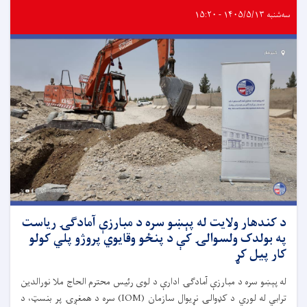
سه‌شنبه ۱۴۰۵/۵/۱۳ - ۱۵:۲۰
د کندهار ولایت له پېښو سره د مبارزې آمادګۍ ریاست
په بولدک ولسوالۍ کې د پنځو وقایوي پروژو پلي کولو
کار پیل کړ
له پېښو سره د مبارزې آمادګۍ ادارې د لوی رئیس محترم الحاج ملا نورالدین
ترابي له لوري د کډوالۍ نړیوال سازمان (IOM) سره د همغږۍ پر بنسټ، د