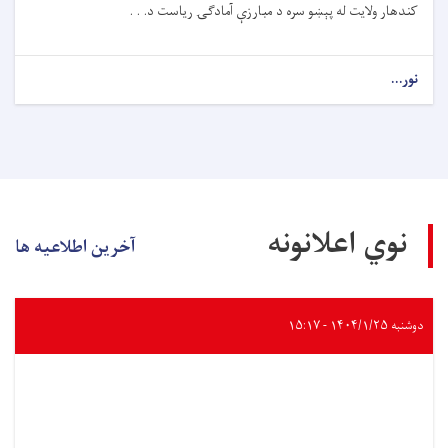
کندهار ولایت له پېښو سره د مبارزې آمادګۍ ریاست د. . .
نور...
نوي اعلانونه
آخرین اطلاعیه ها
دوشنبه ۱۴۰۴/۱/۲۵ - ۱۵:۱۷