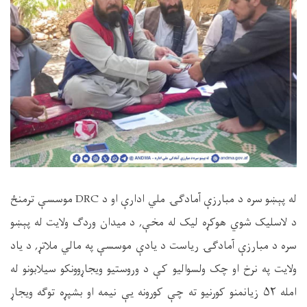
له پېښو سره د مبارزې آمادګۍ ملي ادارې او د DRC موسسې ترمنځ
د لاسلیک شوي هوکړه لیک له مخې, د میدان وردګ ولایت له پېښو
سره د مبارزې آمادګۍ ریاست د یادې موسسې په مالي ملاتړ, د یاد
ولایت په نرخ او چک ولسوالیو کې د وروستیو ویجاړوونکو سیلابونو له
امله ۵۲ زیانمنو کورنیو ته چې کورونه یې نیمه او بشپړه توګه ویجاړ