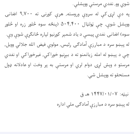
شوي وو, نغدي مرستې ووېشلې.
په دې لړۍکې له سروې وروسته, هرې کورنۍ ته ۹,۷۰۰ افغانۍ
ووېشل شوې, چې ټولټال ۵۰۴,۴۰۰ (پنځه سوه څلور زره او څلور
سوه) افغانۍ نغدي پیسې د یاد شمېر کورنیو لپاره ځانګړې شوې وې.
له پېښو سره د مبارزې آمادګۍ رئیس, مولوي فیض الله جلالي وویل,
چې د پېښو له امله زیانمنو ته د بېړنیو خوراکي, غیرخوراکي او نغدي
مرستو د وېش لړۍ دوام لري او مرستې به پر وخت او عادلانه ډول
مستحقو ته ووېشل شي.
نېټه: ۱۴۴۷/۰۱/۰۷ هـ ق
له پېښو سره د مبارزې آمادګۍ ملي اداره