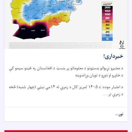
خبرداری!
د معتبرو نړیوالو بنسټونو د معلوماتو پر بنسټ د افغانستان په ځینو سیمو کې
د خاورو او دوړو د توپان وړاندوینه
د اعتبار موده: د ۱۴۰۵ لمریز کال د زمري له ۱۴مې نېټې (چهار شنبه) څخه
د زمري تر. . .
نور...