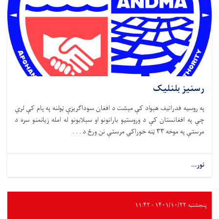
رسنیز بلنلیک
په روسیه فدراتیف هېواد کې مېشت د افغان سوداګریزې ټولنه په پام کې لري
چې په افغانستان کې د وروستیو بارانونو او سېلابونو له امله زیانمنو سره د
مرستې په موخه ۳۳ ټنه خوراکي مرستې نن ورځ د . . .
نور...
پنجشنبه ۱۴۰۱/۱۰/۲۲ - ۱۱:۴۲