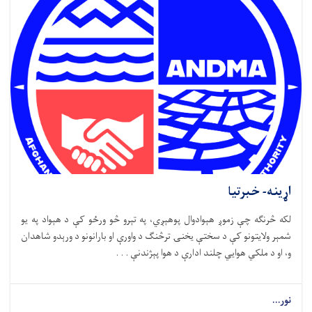
اړینه- خبرتیا
لکه څرنګه چې زموږ هېوادوال پوهېږي، په تېرو څو ورځو کې د هېواد په یو
شمېر ولایتونو کې د سختې یخنۍ ترڅنګ د واورې او بارانونو د ورېدو شاهدان
و، او د ملکي هوايي چلند ادارې د هوا پېژندنې . . .
نور...