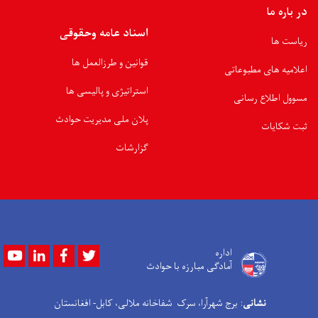
در باره ما
اسناد عامه وحقوقی
ریاست ها
قوانین و طرزالعمل ها
اعلامیه های مطبوعاتی
استراتیژی و پالیسی ها
مسوول اطلاع رسانی
پلان ملی مدیریت حوادث
ثبت شکایات
گزارشات
Youtube
LinkedIn
Facebook
Twitter
اداره
آمادگی مبارزه با حوادث
نشانی
: برج شهرآرا، سرک شفاخانه ملالی، کابل- افغانستان