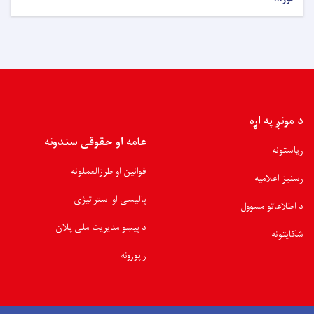
د مونږ په اړه
عامه او حقوقی سندونه
ریاستونه
قوانین او طرزالعملونه
رسنیز اعلامیه
پالیسی او استراتیژی
د اطلاعاتو مسوول
د پیښو مدیریت ملی پلان
شکایتونه
راپورونه