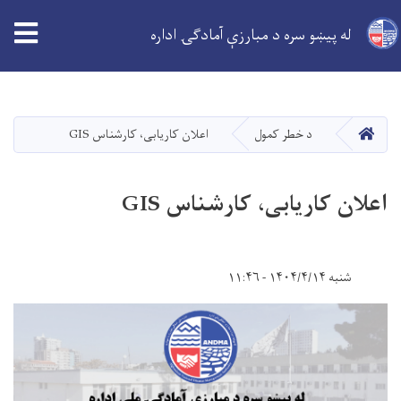
له پیښو سره د مبارزې آمادګۍ اداره
اصلي
منځپانګه
دانګل
کور
د خطر کمول
اعلان کاریابی، کارشناس GIS
اعلان کاریابی، کارشناس GIS
شنبه ۱۴۰۴/۴/۱۴ - ۱۱:۴۶