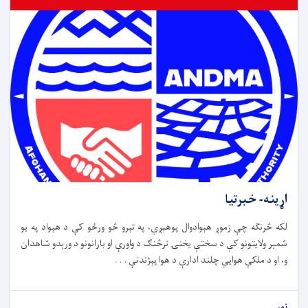
اړینه- خبرتیا
لکه څرنګه چې زموږ هېوادوال پوهېږي، په تېرو څو ورځو کې د هېواد په یو
شمېر ولایتونو کې د سختې یخنۍ ترڅنګ د واورې او بارانونو د ورېدو شاهدان
و، او د ملکي هوايي چلند ادارې د هوا پېژندنې . . .
نور...