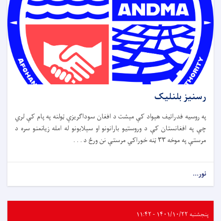
رسنیز بلنلیک
په روسیه فدراتیف هېواد کې مېشت د افغان سوداګریزې ټولنه په پام کې لري
چې په افغانستان کې د وروستیو بارانونو او سېلابونو له امله زیانمنو سره د
مرستې په موخه ۳۳ ټنه خوراکي مرستې نن ورځ د . . .
نور...
پنجشنبه ۱۴۰۱/۱۰/۲۲ - ۱۱:۴۲