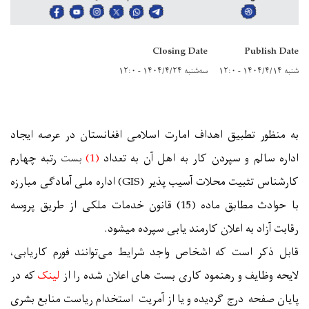
Closing Date
Publish Date
شنبه ۱۴۰۴/۴/۱۴ - ۱۲:۰
سه‌شنبه ۱۴۰۴/۴/۲۴ - ۱۲:۰
به منظور تطبیق اهداف امارت اسلامی افغانستان در عرصه ایجاد
اداره سالم و سپردن کار به اهل آن به تعداد
(
1
)
بست
رتبه چهارم
کارشناس تثبیت محلات آسیب پذیر
(GIS)
اداره ملی آماد
گی مبارزه
با حوادث
مطابق
ماده
(15)
قانون خدمات ملکی از طریق پروسه
رقابت آزاد به اعلان کارمند یابی سپرده میشود.
قابل ذکر است که اشخاص واجد شرایط می‌توانند فورم کاریابی،
لایحه وظایف و رهنمود کاری بست های اعلان شده را از
لینک
که در
پایان صفحه درج گردیده و یا از آمریت استخدام ریاست منابع بشری