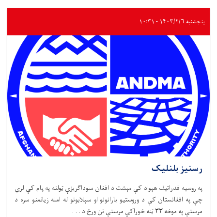
پنجشنبه ۱۴۰۳/۲/۶ - ۱۰:۳۱
رسنیز بلنلیک
په روسیه فدراتیف هېواد کې مېشت د افغان سوداګریزې ټولنه په پام کې لري
چې په افغانستان کې د وروستیو بارانونو او سېلابونو له امله زیانمنو سره د
مرستې په موخه ۳۳ ټنه خوراکي مرستې نن ورځ د . . .