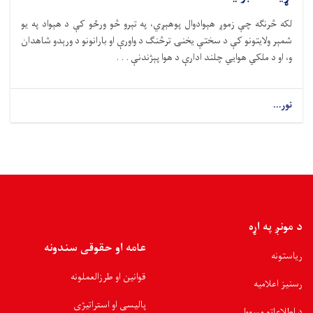
لکه څرنګه چې زموږ هېوادوال پوهېږي، په تېرو څو ورځو کې د هېواد په یو
شمېر ولایتونو کې د سختې یخنۍ ترڅنګ د واورې او بارانونو د ورېدو شاهدان
و، او د ملکي هوايي چلند ادارې د هوا پېژندنې . . .
نور...
د مونږ په اړه
عامه او حقوقی سندونه
ریاستونه
قوانین او طرزالعملونه
رسنیز اعلامیه
پالیسی او استراتیژی
د اطلاعاتو مسوول