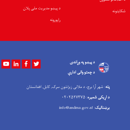
د پیښو مدیریت ملی پلان
شکایتونه
راپورونه
د پیښو په وړاندی
Youtube
LinkedIn
Facebook
Twitter
د چمتو والی ادارې
پته
: شهر آرا برج، د ملالی زیژنتون سرک, کابل, افغانستان
د اړیکی شمیره
: ۰۲۰۲۵۲۷۳۷۵
برښنالیک
: info@andma.gov.af