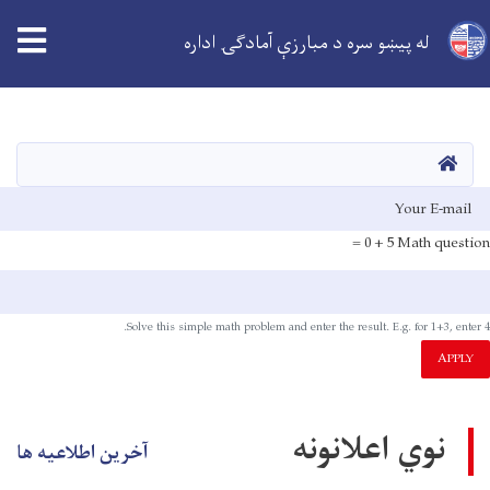
له پیښو سره د مبارزې آمادګۍ اداره
اصلي
منځپانګه
دانګل
کور
E-mai
5 + 0 =
Math question
Solve this simple math problem and enter the result. E.g. for 1+3, enter 4.
APPLY
نوي اعلانونه
آخرین اطلاعیه ها