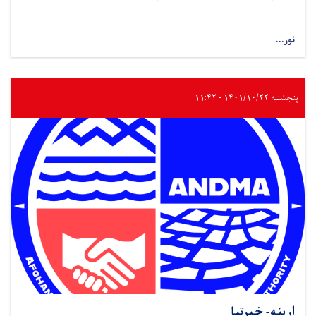
نور...
پنجشنبه ۱۴۰۱/۱۰/۲۲ - ۱۱:۴۲
اړینه- خبرتیا