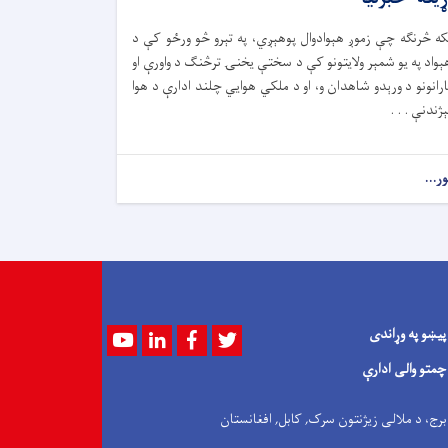
که څرنګه چې زموږ هېوادوال پوهېږي، په تېرو څو ورځو کې د
ېواد په یو شمېر ولایتونو کې د سختې یخنۍ ترڅنګ د واورې او
ارانونو د ورېدو شاهدان و، او د ملکي هوايي چلند ادارې د هوا
ېژندنې . . .
ور...
پیښو په وړاندی
Youtube
LinkedIn
Facebook
Twitter
چمتو والی ادارې
 برج، د ملالی زیژنتون سرک, کابل, افغانستان