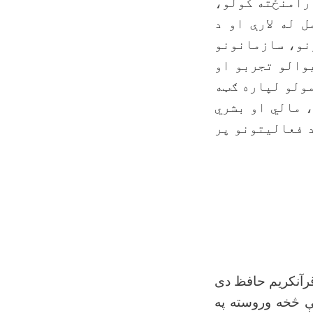
 رامنځته کولو،
 له لارې او د
نو، سازمانونو
والو تجربو او
مولو لپاره ګټه
 مالي او بشري
 فعالیتونو پر
رآنکریم حافظ دی
ې څخه وروسته په