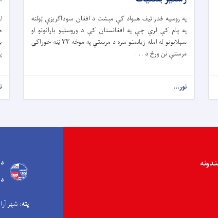
په روسیه فدراتیف هېواد کې مېشت د افغان سوداګریزې ټولنه
ل
په پام کې لري چې په افغانستان کې د وروستیو بارانونو او
ه
سېلابونو له امله زیانمنو سره د مرستې په موخه ۳۳ ټنه خوراکي
ب
مرستې نن ورځ د . . .
پ
نور...
ن
ندونه
د 
د 
پته
: شهر آرا