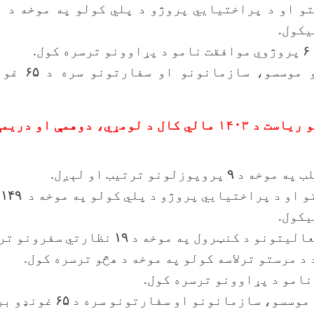
تو او د پراختیایي پروژو د پلي کولو په موخه د
یکول.
۶
پروژوي موافقت نامو د پړاوونو ترسره کول.
 موسسو، سازمانونو او سفارتونو سره د
۶۵
غونډ
د نړیوالو اړیکو ریاست د ۱۴۰۳ مالي کال د لومړي، دوهمې او 
لب په موخه د
۹
پروپوزلونو ترتیب او لېږل.
و او د پراختیایي پروژو د پلي کولو په موخه د
۱۴۹
یکول.
عالیتونو د کنټرول په موخه د
۱۹
نظارتي سفرونو ترس
 د مرستو ترلاسه کولو په موخه د هڅو ترسره کول.
امو د پړاوونو ترسره کول.
موسسو، سازمانونو او سفارتونو سره د
۶۵
غونډو بر