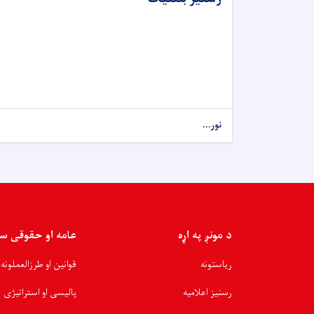
نور...
د مونږ په اړه
عامه او حقوقی س
ریاستونه
قوانین او طرزالعملونه
رسنیز اعلامیه
پالیسی او استراتیژی