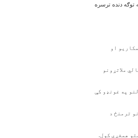
ه توګه دنده ترسره
مکاریو او
لي ملاتړونو
نو په غونډو کې
و ترمنځ د
تو همغږي کول.