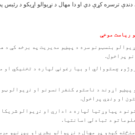
 دندې ترسره کړې دي او دا مهال د نړیوالو اړیکو د رئیس پ
 ریاست موخې
ړیوالو بنسټونو سره د پېښو مدیریت په برخه کې د ه
و پراخول.
وژو، چمتووالي او بیا رغونې لپاره د تخنیکي او ما
 پېښو اړوند د ناستو، کنفرانسونو او نړیوالو ټول
تون او ونډې پراخول.
ونو د پیاوړتیا لپاره د ادارې او نړیوالو شریکان
لوماتو د تبادلې اسانتیا.
منځته کېدو پر مهال د نړیوالو بشري او بېړنیو مرس