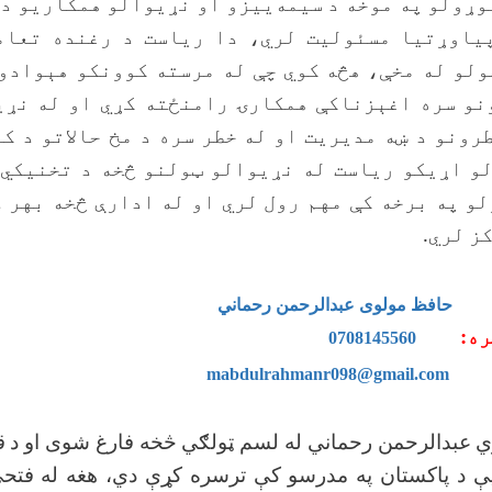
وړولو په موخه د سیمه‌ییزو او نړیوالو همکاریو د
یاوړتیا
مسئولیت لري، دا ریاست د رغنده تعامل
ولو له مخې،
هڅه
کوي چې له مرسته کوونکو هېوادو
نو سره اغېزناکې
همکارۍ رامنځته کړي او له نړی
رونو د ښه مدیریت او له
خطر سره د مخ حالاتو د ک
لو اړیکو ریاست له نړیوالو ټولنو
څخه د تخنیکي،
و په برخه کې مهم رول لري او له
ادارې څخه بهر د
ز لري
.
ل:
حافظ مولوی عبدالرحمن رحماني
ـیره:
0708145560
:
mabdulrahmanr098@gmail.com
 عبدالرحمن رحماني له لسم ټولګي څخه فارغ شوی او د ق
یې د پاکستان په مدرسو کې ترسره کړې دي، هغه له فتح