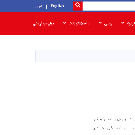
SEARCH
English
دری
ا رغونه
رسنۍ
د اطلاعاتو بانک
مونږ سره اړیکۍ
 د پېښو خطرونو
 برخه کې د دې