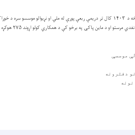
خه د
۱۴۰۳
کال تر دریمې ربعې پورې له ملي او نړیوالو موسسو سره د خوراک
نغدي مرستو او د ماین پاکۍ په برخو کې د همکاري کولو اړوند
۲۷۵
هوکړه 