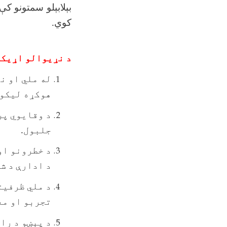
بېلابېلو سمتونو کې
کوي.
د نړیوالو اړیکو
له ملي او ن
هوکړه لیکون
د وقایوي پر
جلبول.
د خطرونو او
د ادارې د ش
د ملي ظرفیت
تجربو او مع
د پېښو د را