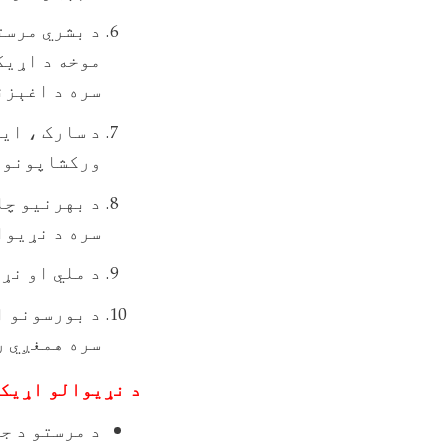
د بشري مرست
موخه د اړیک
سره د اغېزن
د سارک ، ای
ورکشاپونو ک
د بهرنیو چا
سره د نړیوا
د ملي او نړ
د بورسونو ا
سره همغږي ر
د نړیوالو اړیکو ریاست د ۱۴۰۲ 
د مرستو د ج