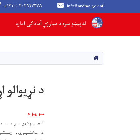
+۹۳ (۰) ۲۰۲۵۲۷۳۷۵
info@andma.gov.af
Main navigation
له پیښو سره د مبارزې آمادګۍ اداره
کور
د نړیوالو 
سریزه
له پېښو سره د م
د
مخنیوي، چمتوو