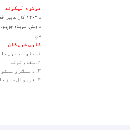
هوکړه لیکونه
د
۱۴۰۲
کال له پیل څ
د وېش، سرپناه جوړولو، 
دي.
کاري شریکان
۱. ملي او نړیوالې موسسې
۲. سفارتونه
۳. د ملګرو ملتونو دفترونه
۴. نړیوال سازمانونه