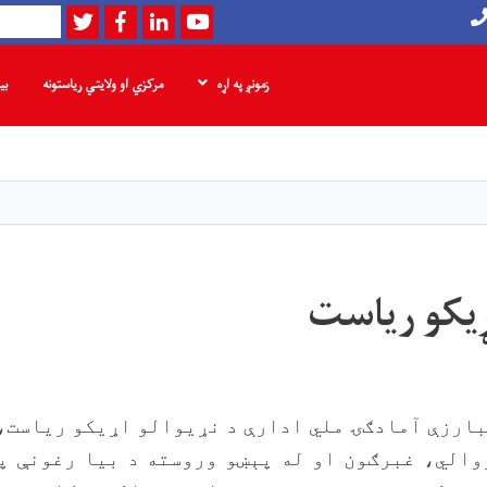
Twitter
Facebook
LinkedIn
Youtube
لټون
زمونږ په اړه
مرکزي او ولایتي ریاستونه
بی
اصلي
منځپانګه
دانګل
اړیکو ریاست
بارزې آمادګۍ ملي ادارې د نړیوالو اړیکو ریاست،
الي، غبرګون او له پېښو وروسته د بیا رغونې په