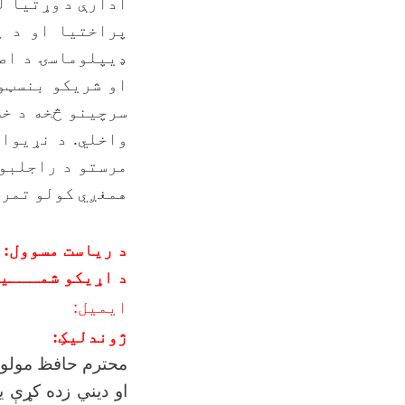
ادارې د
وړتیا ل
پراختیا او د پ
ډیپلوماسۍ د اص
او شریکو بنسټو
سرچینو څخه د خط
واخلي. د نړیوا
مرستو د راجلبول
همغږي کولو تمرک
د ریاست مسوو
د اړیکو شمــ
ایمیل
ژوندلیکِ:
محترم حافظ مولوي
او دیني زده کړې 