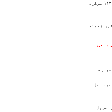
۱۱۲
هوکړه
و زمینه
دریمې ربعې
هوکړه
ره کول.
ابرول.