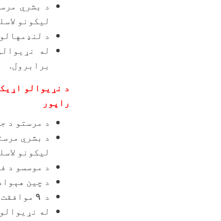
د بشري مرس
لیکونو لاسل
د لنډمهالو
له نړیوالو
برابرول.
راپور
د مرستو د ج
د بشري مرست
لیکونو لاسل
د موسسو د ف
د چین هېواد
د
۹
موافقت ن
له نړیوالو 