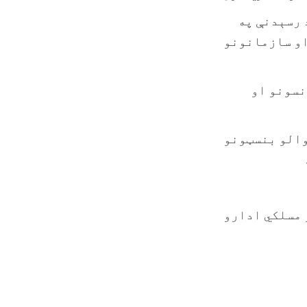
 رسېدنې په
او سازمانونو
نسونو او
والو بنسټونو
 مسلکي ادارو