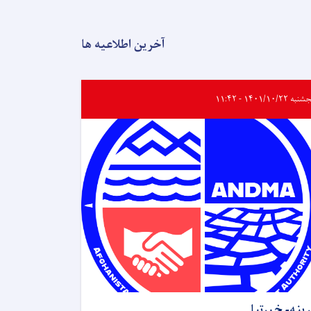
آخرین اطلاعیه ها
ه ۱۴۰۱/۱۰/۲۲ - ۱۱:۴۲
ړینه- خبرتیا