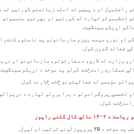
و راجلبول او د پيښو له امله زیانمنو کورنیو ته د
و تنظیمولو لپاره له کورنیو او بهرنیو بنسټونو 
اکو اړیکو ټینګښت.
کو او نورو سیمه ییزو سارمانونو په ناستو، کنفرا
ې فعاله ګډون کول.
رو وزارت له لارې، د سفارتونو، سازمانونو او نړي
لې همکارۍ رامنځته کولو په موخه د اړیکو ټينګښت.
یوالو مؤسسو له فعالیتونو څخه څارنه کول.
و تخصصي پروګرامونو د برابرولو لپاره د نړیوالو
امنځته کول.
مالي کال کلنی راپور
لب په موخه د
۲۵
پروپوزلونو ترتیب او لېږل.