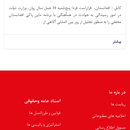
کابل – افغانستان، قراراست فردا پنج‌شنبه 16 حمل سال روان، وزارت دولت
در امور رسیدگی به حوادث در همآهنگی با برنامه ماین پاکی افغانستان
محفلی را به منظور تجلیل از روز بین المللی آگاهی از . . .
بیشتر
در باره ما
اسناد عامه وحقوقی
ریاست ها
قوانین و طرزالعمل ها
اعلامیه های مطبوعاتی
استراتیژی و پالیسی ها
مسوول اطلاع رسانی