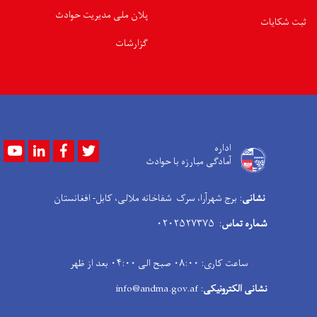
پلان ملی مدیریت حوادث
ثبت شکایات
گزارشات
Youtube
LinkedIn
Facebook
Twitter
اداره
آمادگی مبارزه با حوادث
نشانی
: برج شهرآرا، سرک شفاخانه ملالی، کابل- افغانستان
شماره تماس
: ۰۲۰۲۵۲۷۳۷۵
ساعت کاری: ۰۸:۰۰ صبح الی ۰۴:۰۰ بعد از ظهر
نشانی الکترونیکی
: info@andma.gov.af