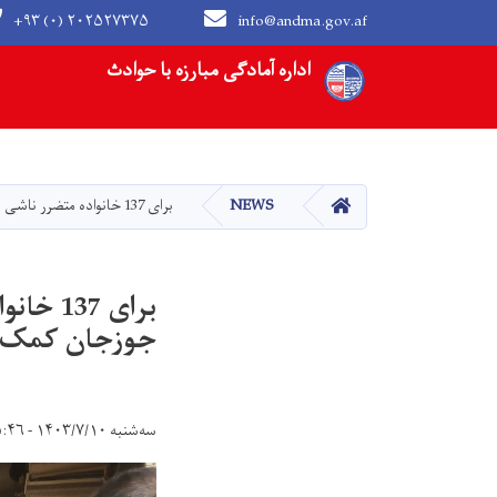
+۹۳ (۰) ۲۰۲۵۲۷۳۷۵
info@andma.gov.af
Main navigation
اداره آمادگی مبارزه با حوادث
HOME
NEWS
برای 137 خانواده متضرر ناشی از حوادث طبیعی و غیر طبیعی در ولایت جوزجان کمک‌های نقدی توزیع شد
برای 7
جوزجان کمک‌ه
سه‌شنبه ۱۴۰۳/۷/۱۰ - ۱۵:۴۶