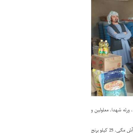
ی و غیر طبیعی، ورثه شهدا، معلولین و
این کمک‌ها برای 75 ورثه شهید و معلولین به هر خانواده، 50 کیلو آرد، 24 کیلو مکرونی، 48 پاکت آش مگی، 25 کیلو برنج