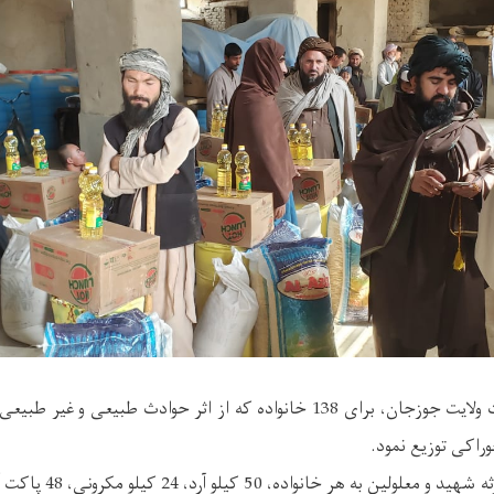
ریاست مبارزه با حوادث ولایت جوزجان، برای 138 خانواده که از اثر حوادث طبیع
اکی توزیع نمود.