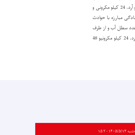
و 2 لیتر روغن، برای 52 خانواده که از اثر حوادث ترافیکی متضرر شده بودند، به هر کدام 50 کیلو آرد، 24 کیلو مکرونی و
است آمادگی مبارزه با حوادث
 برنج، یک تخته کمپل، یک عدد سطل آب و از طرف
ریاست احیاء و انکشاف دهات یک بسته صحی و برای 9 خانواده بی‌بضاعت به هریک 50 کیلو آرد، 24 کیلو مکرونیو 48
ه ۱۴۰۵/۵/۱۳ - ۱۵:۲