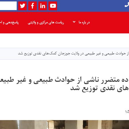
Twitter
Facebook
LinkedIn
Youtube
Search
در باره ما
ریاست های مرکزی و ولایتی
پاسخ‌دهی و ا
Skip
to
main
content
13 خانواده متضرر ناشی از حوادث طبیعی و غیر طبی
ای نقدی توزیع شد