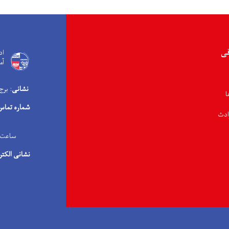
قی
اد
آم
نشانی
: برج
ا
شماره تماس
ادث
ساعت کاری: ۰۸:۰۰ صبح الی 
نشانی الکتر