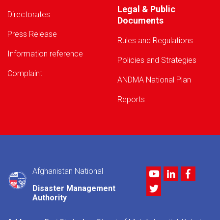
Legal & Public
Directorates
Documents
Press Release
Rules and Regulations
Information reference
Policies and Strategies
Complaint
ANDMA National Plan
Reports
Afghanistan National
Youtube
LinkedIn
Facebo
Twitter
Disaster Management
Authority