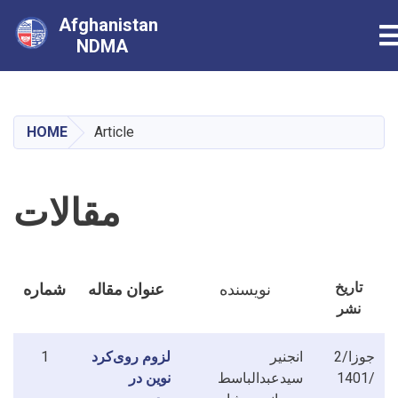
Afghanistan
T
NDMA
Skip
to
main
HOME
Article
content
مقالات
تاریخ
نویسنده
عنوان مقاله
شماره
نشر
2/جوزا
انجنیر
لزوم روی‌کرد
1
/1401
سیدعبدالباسط
نوین در