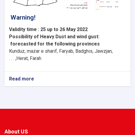
Warning!
Validity time : 25 up to 26 May 2022
Possibility of
Heavy
Dust and wind gust
:
forecasted for the following provinces
Kunduz, mazar e sharif, Faryab, Badghis, Jawzjan,
H
e
rat, Farah, . . .
Read more
about
Warning!
About US