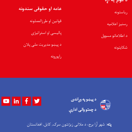
د مونږ په اړه
عامه او حقوقی سندونه
ریاستونه
قوانین او طرزالعملونه
رسنیز اعلامیه
پالیسی او استراتیژی
د اطلاعاتو مسوول
د پیښو مدیریت ملی پلان
شکایتونه
راپورونه
د پیښو په وړاندی
Youtube
LinkedIn
Facebook
Twitter
د چمتو والی ادارې
پته
: شهر آرا برج، د ملالی زیژنتون سرک, کابل, افغانستان