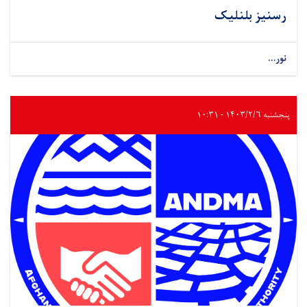
رسنیز بلنلیک
نور...
پنجشنبه ۱۴۰۳/۲/۶ - ۱۰:۳۱