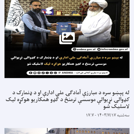
له پېښو سره د مبارزې آمادګۍ ملي ادارې او د ډنمارک د
کډوالۍ نړیوالې موسسې ترمنځ د ګډو همکاریو هوکړه لیک
لاسلیک شو
سه‌شنبه ۱۴۰۳/۷/۱۷ - ۱۷:۷