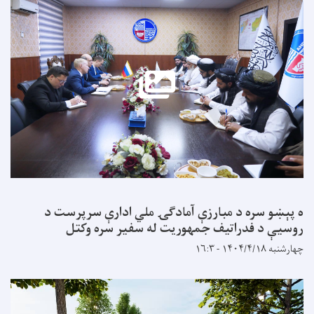
ه پېښو سره د مبارزې آمادګۍ ملي ادارې سرپرست د
روسیې د فدراتیف جمهوریت له سفیر سره وکتل
چهارشنبه ۱۴۰۴/۴/۱۸ - ۱۶:۳