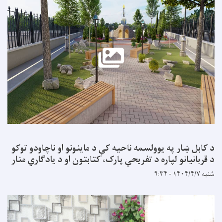
د کابل ښار په یوولسمه ناحیه کې د ماینونو او ناچاودو توکو
د قربانیانو لپاره د تفریحي پارک، کتابتون او د یادګاري منار
شنبه ۱۴۰۴/۴/۷ - ۹:۳۴