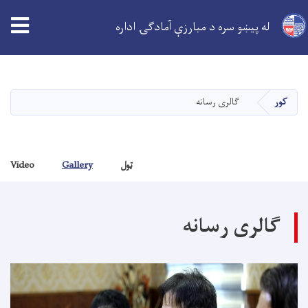
له پیښو سره د مبارزې آمادګۍ اداره
اصلي
منځپانګه
دانګل
کور
گالری رسانه
ټول
Gallery
Video
گالری رسانه