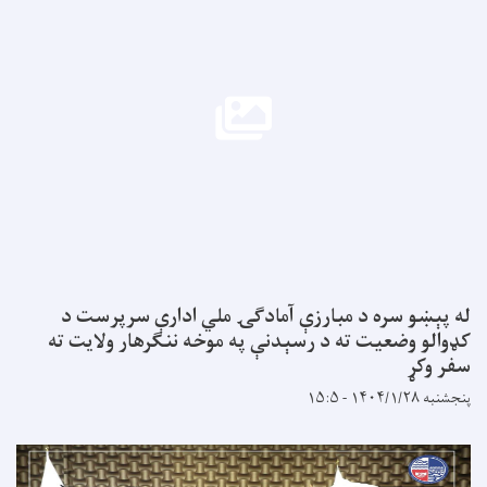
له پېښو سره د مبارزې آمادګۍ ملي ادارې سرپرست د
کډوالو وضعیت ته د رسېدنې په موخه ننګرهار ولایت ته
سفر وکړ
پنجشنبه ۱۴۰۴/۱/۲۸ - ۱۵:۵