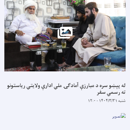
له پېښو سره د مبارزې آمادګۍ ملي ادارې ولایتي ریاستونو
ته رسمي سفر
شنبه ۱۴۰۴/۳/۳۱ - ۱۲:۰