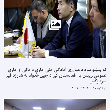
له پېښو سره د مبارزې آمادګۍ ملي ادارې د مالي او اداري
عمومي رییس په افغانستان کې د چین هېواد له شارژدافیر
سره وکتل
دوشنبه ۱۴۰۴/۶/۱۷ - ۹:۳۲