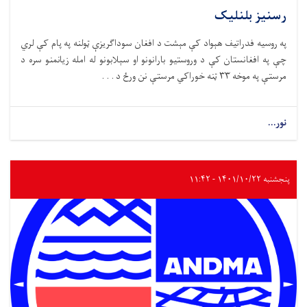
رسنیز بلنلیک
په روسیه فدراتیف هېواد کې مېشت د افغان سوداګریزې ټولنه په پام کې لري
چې په افغانستان کې د وروستیو بارانونو او سېلابونو له امله زیانمنو سره د
مرستې په موخه ۳۳ ټنه خوراکي مرستې نن ورځ د . . .
نور...
پنجشنبه ۱۴۰۱/۱۰/۲۲ - ۱۱:۴۲