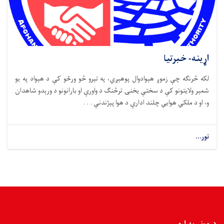
اړینه- خبرتیا
لکه څرنګه چې زموږ هېوادوال پوهېږي، په تېرو څو ورځو کې د هېواد په یو
شمېر ولایتونو کې د سختې یخنۍ ترڅنګ د واورې او بارانونو د ورېدو شاهدان
و، او د ملکي هوايي چلند ادارې د هوا پېژندنې . . .
نور...