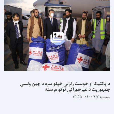
د پکتیکا او خوست زلزلې ځپلو سره د چین ولسي
جمهوریت د غیرخوراکي توکو مرسته
سه‌شنبه ۱۴۰۱/۴/۷ - ۱۳:۵۵