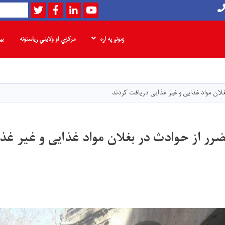
Twitter
Facebook
LinkedIn
Youtube
لټون
زمونږ په اړه
مرکزي او ولایتي ریاستونه
بی
اصلي
منځپانګه
دانګل
متضرر از حوادث در بغلان مواد غذایی و غیر غذ