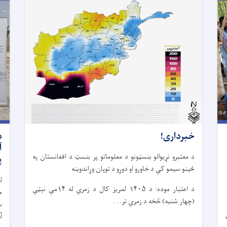
خبرداری!
د
آ
د معتبرو نړیوالو بنسټونو د معلوماتو پر بنسټ د افغانستان په
پ
ځینو سیمو کې د خاورو او دوړو د توپان وړاندوینه
ل
د اعتبار موده: د ۱۴۰۵ لمریز کال د زمري له ۱۴مې نېټې
(چهار شنبه) څخه د زمري تر. . .
س
آ