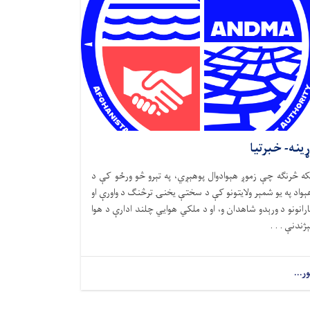
ړینه- خبرتیا
که څرنګه چې زموږ هېوادوال پوهېږي، په تېرو څو ورځو کې د
ېواد په یو شمېر ولایتونو کې د سختې یخنۍ ترڅنګ د واورې او
ارانونو د ورېدو شاهدان و، او د ملکي هوايي چلند ادارې د هوا
ېژندنې . . .
ور...