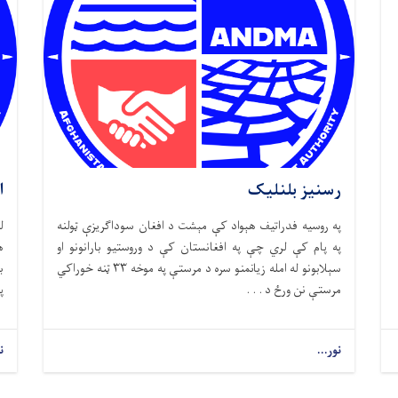
رسنیز بلنلیک
ا
په روسیه فدراتیف هېواد کې مېشت د افغان سوداګریزې ټولنه
ل
په پام کې لري چې په افغانستان کې د وروستیو بارانونو او
ه
سېلابونو له امله زیانمنو سره د مرستې په موخه ۳۳ ټنه خوراکي
ب
مرستې نن ورځ د . . .
پ
نور...
ن