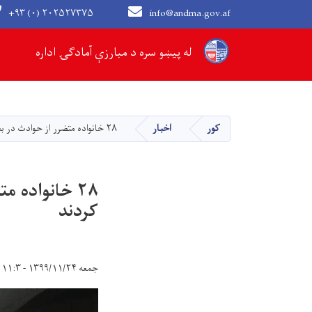
+۹۳ (۰) ۲۰۲۵۲۷۳۷۵
info@andma.gov.af
Main navigation
له پیښو سره د مبارزې آمادګۍ اداره
کور
اخبار
۲۸ خانواده متضرر از حوادث در بغلان مواد غذایی و غیر غذایی دریافت کردند
۲۸ خانواده 
کردند
جمعه ۱۳۹۹/۱۱/۲۴ - ۱۱:۳