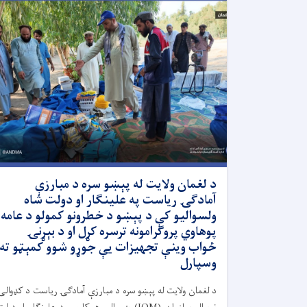
د لغمان ولایت له پېښو سره د مبارزې
آمادګۍ ریاست په علینګار او دولت شاه
ولسوالیو کې د پېښو د خطرونو کمولو د عامه
پوهاوي پروګرامونه ترسره کړل او د بېړنۍ
ځواب وینې تجهیزات یې جوړو شوو کمېټو ته
وسپارل
د لغمان ولایت له پېښو سره د مبارزې آمادګۍ ریاست د کډوالۍ