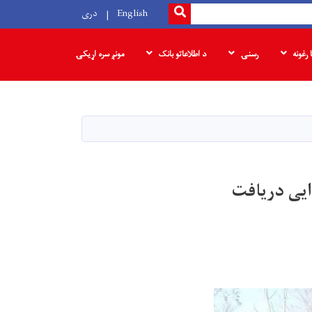
SEARCH
English
دری
ا رغونه
رسنۍ
د اطلاعاتو بانک
مونږ سره اړیکۍ
ایی دریافت