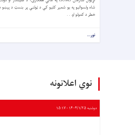
نړیوال سازمان (IOM) په مالي همکارۍ، د علینګار او دول
شاه ولسوالیو په یو شمېر کلیو کې د ټولنې پر بنسټ د پېښو د
خطر د کمولو او. . .
نور...
نوي اعلانونه
دوشنبه ۱۴۰۴/۱/۲۵ - ۱۵:۱۷