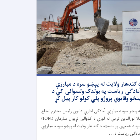
 کندهار ولایت له پېښو سره د مبارزې
مادګۍ ریاست په بولدک ولسوالۍ کې د
نځو وقایوي پروژو پلي کولو کار پیل کړ
ه پېښو سره د مبارزې آمادګۍ ادارې د لوی رئیس محترم الحاج
ملا نورالدین ترابي له لوري د کډوالۍ نړیوال سازمان (IOM)
ره د همغږۍ پر بنسټ، د کندهار ولایت له پېښو سره د مبارزې
مادګۍ ریاست د. . .