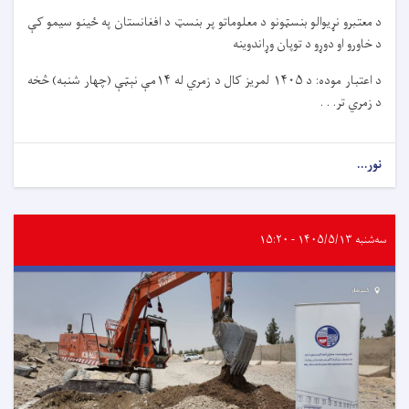
د معتبرو نړیوالو بنسټونو د معلوماتو پر بنسټ د افغانستان په ځینو سیمو کې
د خاورو او دوړو د توپان وړاندوینه
د اعتبار موده: د ۱۴۰۵ لمریز کال د زمري له ۱۴مې نېټې (چهار شنبه) څخه
د زمري تر. . .
نور...
سه‌شنبه ۱۴۰۵/۵/۱۳ - ۱۵:۲۰