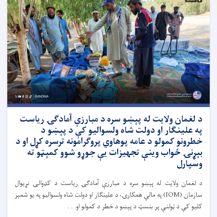
د لغمان ولایت له پېښو سره د مبارزې آمادګۍ ریاست
په علینګار او دولت شاه ولسوالیو کې د پېښو د
خطرونو کمولو د عامه پوهاوي پروګرامونه ترسره کړل او د
بېړنۍ ځواب وینې تجهیزات یې جوړو شوو کمېټو ته
وسپارل
د لغمان ولایت له پېښو سره د مبارزې آمادګۍ ریاست د کډوالۍ نړیوال
سازمان (IOM) په مالي همکارۍ، د علینګار او دولت شاه ولسوالیو په یو شمېر
کلیو کې د ټولنې پر بنسټ د پېښو د خطر د کمولو او. . .