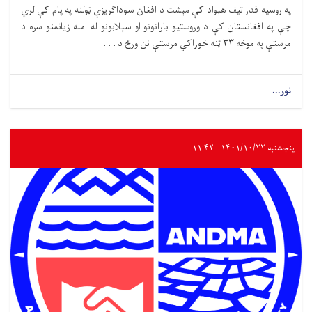
په روسیه فدراتیف هېواد کې مېشت د افغان سوداګریزې ټولنه په پام کې لري
چې په افغانستان کې د وروستیو بارانونو او سېلابونو له امله زیانمنو سره د
مرستې په موخه ۳۳ ټنه خوراکي مرستې نن ورځ د . . .
نور...
پنجشنبه ۱۴۰۱/۱۰/۲۲ - ۱۱:۴۲