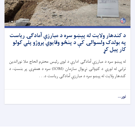
د کندهار ولایت له پېښو سره د مبارزې آمادګۍ ریاست
په بولدک ولسوالۍ کې د پنځو وقایوي پروژو پلي کولو
کار پیل کړ
له پېښو سره د مبارزې آمادګۍ ادارې د لوی رئیس محترم الحاج ملا نورالدین
ترابي له لوري د کډوالۍ نړیوال سازمان (IOM) سره د همغږۍ پر بنسټ، د
کندهار ولایت له پېښو سره د مبارزې آمادګۍ ریاست د. . .
نور...