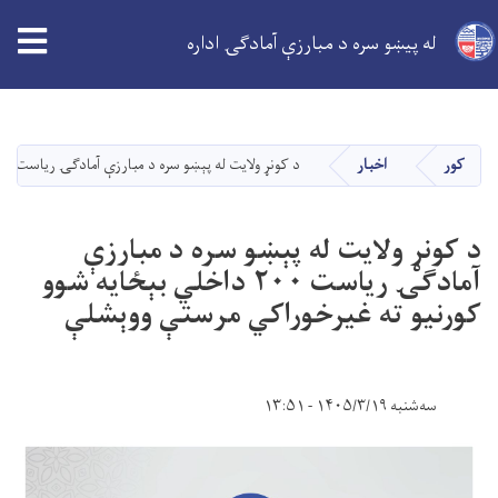
له پیښو سره د مبارزې آمادګۍ اداره
اصلي
منځپانګه
دانګل
کور
اخبار
د کونړ ولایت له پېښو سره د مبارزې آمادګۍ ریاست ۲۰۰ داخلي بېځایه شوو کورنیو ته غیرخوراکي مرستې ووېشلې
د کونړ ولایت له پېښو سره د مبارزې
آمادګۍ ریاست ۲۰۰ داخلي بېځایه شوو
کورنیو ته غیرخوراکي مرستې ووېشلې
سه‌شنبه ۱۴۰۵/۳/۱۹ - ۱۳:۵۱