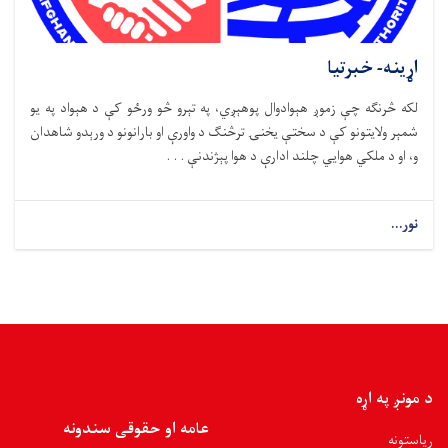
اړینه- خبرتیا
لکه څرنګه چې زموږ هېوادوال پوهېږي، په تېرو څو ورځو کې د هېواد په یو
شمېر ولایتونو کې د سختې یخنۍ ترڅنګ د واورې او بارانونو د ورېدو شاهدان
و، او د ملکي هوايي چلند ادارې د هوا پېژندنې . . .
نور...
د مونږ په اړه
عامه او حقوقی سندونه
ریاستونه