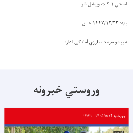
الصحې ۱ کېټ ووېشل شو.
نېټه: ۱۴۴۷/۱۲/۲۳ هـ ق
له پېښو سره د مبارزې آمادګۍ اداره
وروستي خبرونه
چهارشنبه ۱۴۰۵/۵/۱۴ - ۱۴:۴۱