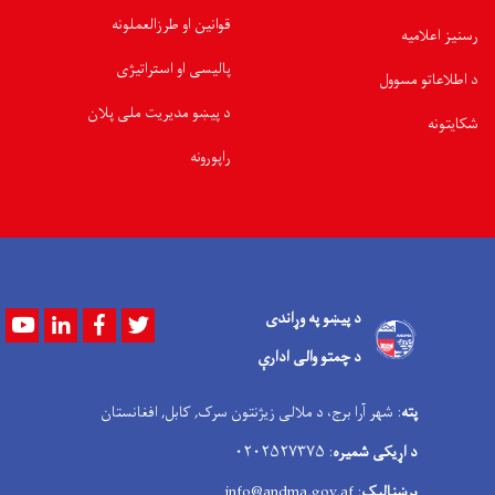
قوانین او طرزالعملونه
رسنیز اعلامیه
پالیسی او استراتیژی
د اطلاعاتو مسوول
د پیښو مدیریت ملی پلان
شکایتونه
راپورونه
د پیښو په وړاندی
Youtube
LinkedIn
Facebook
Twitter
د چمتو والی ادارې
پته
: شهر آرا برج، د ملالی زیژنتون سرک, کابل, افغانستان
د اړیکی شمیره
: ۰۲۰۲۵۲۷۳۷۵
برښنالیک
: info@andma.gov.af