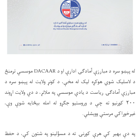
له پېښو سره د مبارزې آمادګۍ ادارې او د DACAAR موسسې ترمنځ
د لاسلیک شوي هوکړه لیک له مخې، د کونړ ولایت له پېښو سره د
مبارزې آمادګۍ ریاست د یادې موسسې په ملاتړ، د دې ولایت اړوند
۲۰۰ کورنیو ته چې د وروستیو جګړو له امله بېځایه شوې وې،
غیرخوراکي مرستې ووېشلې.
په دې بهیر کې هرې کورنۍ ته د مسؤلینو په شتون کې، د حفظ