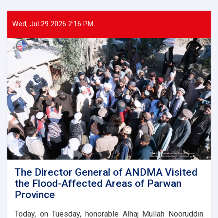
Director
General
of
Wed, Jul 29 2026 2:16 PM
ANDMA
laid
the
foundation
stone
for
the
new
administrative
building
of
the
Parwan
Province
Disaster
The Director General of ANDMA Visited
Management
the Flood-Affected Areas of Parwan
Directorate
Province
Today, on Tuesday, honorable Alhaj Mullah Nooruddin