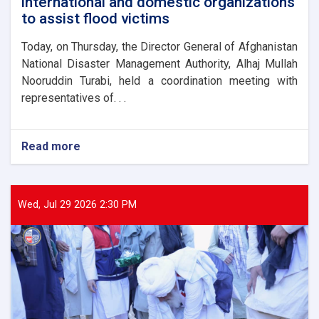
international and domestic organizations
to assist flood victims
Today, on Thursday, the Director General of Afghanistan
National Disaster Management Authority, Alhaj Mullah
Nooruddin Turabi, held a coordination meeting with
representatives of. . .
Read more
about
The
Director
General
of
Wed, Jul 29 2026 2:30 PM
ANDMA
held
a
meeting
with
representatives
of
international