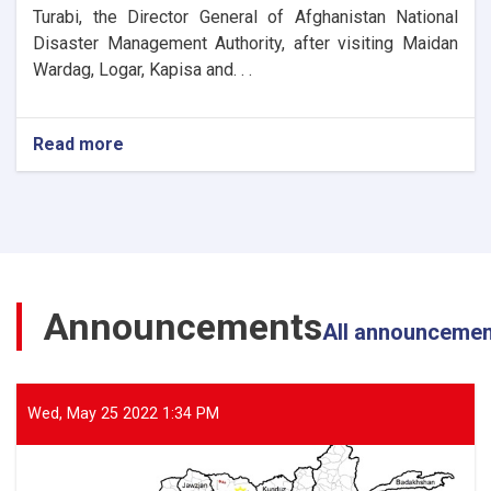
Turabi, the Director General of Afghanistan National
Disaster Management Authority, after visiting Maidan
Wardag, Logar, Kapisa and. . .
Read more
about
The
Director
General
of
ANDMA
Visited
the
Announcements
Flood-
All announceme
Affected
Areas
of
Parwan
Wed, May 25 2022 1:34 PM
Province