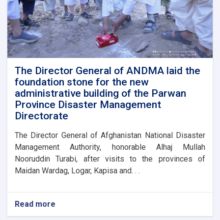
and
domestic
organizations
to
assist
flood
victims
The Director General of ANDMA laid the
foundation stone for the new
administrative building of the Parwan
Province Disaster Management
Directorate
The Director General of Afghanistan National Disaster
Management Authority, honorable Alhaj Mullah
Nooruddin Turabi, after visits to the provinces of
Maidan Wardag, Logar, Kapisa and. . .
Read more
about
The