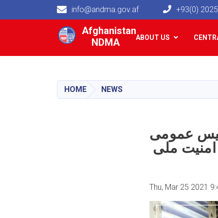
info@andma.gov.af
+93(0) 202
Main navigation
Afghanistan
ABOUT US
CENTRA
NDMA
HOME
NEWS
رییس عمومی
Thu, Mar 25 2021 9