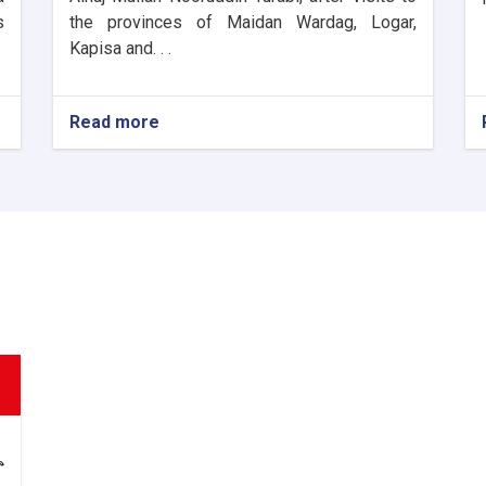
s
the provinces of Maidan Wardag, Logar,
Kapisa and. . .
Read more
about
The
Director
General
of
ANDMA
laid
the
foundation
stone
for
the
new
administrative
building
of
the