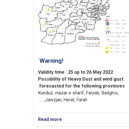
assist
flood
victims
Warning!
Validity time : 25 up to 26 May 2022
Possibility of
Heavy
Dust and wind gust
:
forecasted for the following provinces
Kunduz, mazar e sharif, Faryab, Badghis,
Jawzjan, H
e
rat, Farah, . . .
Read more
about
Warning!