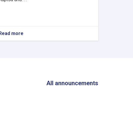
Read more
about
The
Director
General
of
ANDMA
Visited
the
Flood-
All announcements
Affected
Areas
of
Parwan
Province