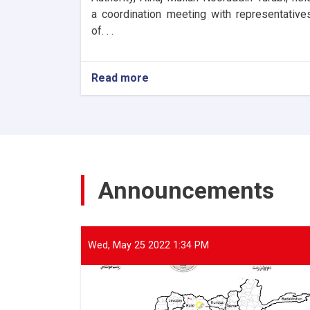
a coordination meeting with representative
of. . .
Read more
about
The
Director
General
of
ANDMA
held
a
Announcements
meeting
with
representatives
of
international
Wed, May 25 2022 1:34 PM
and
domestic
organizations
to